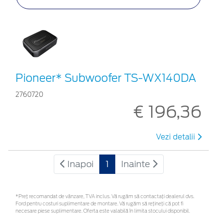
Pioneer* Subwoofer TS-WX140DA
2760720
€ 196,36
Vezi detalii
Inapoi
1
Inainte
*Preţ recomandat de vânzare, TVA inclus. Vă rugăm să contactaţi dealerul dvs.
Ford pentru costuri suplimentare de montare. Vă rugăm să rețineți că pot fi
necesare piese suplimentare. Oferta este valabilă în limita stocului disponibil.