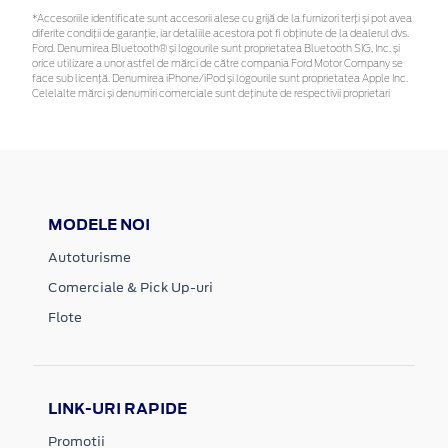
*Accesoriile identificate sunt accesorii alese cu grijă de la furnizori terți și pot avea
diferite condiții de garanție, iar detaliile acestora pot fi obținute de la dealerul dvs.
Ford. Denumirea Bluetooth® și logourile sunt proprietatea Bluetooth SIG, Inc. și
orice utilizare a unor astfel de mărci de către compania Ford Motor Company se
face sub licență. Denumirea iPhone/iPod și logourile sunt proprietatea Apple Inc.
Celelalte mărci și denumiri comerciale sunt deținute de respectivii proprietari
MODELE NOI
Autoturisme
Comerciale & Pick Up-uri
Flote
LINK-URI RAPIDE
Promotii