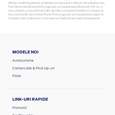
diferite condiții de garanție, iar detaliile acestora pot fi obținute de la dealerul dvs.
Ford. Denumirea Bluetooth® și logourile sunt proprietatea Bluetooth SIG, Inc. și
orice utilizare a unor astfel de mărci de către compania Ford Motor Company se
face sub licență. Denumirea iPhone/iPod și logourile sunt proprietatea Apple Inc.
Celelalte mărci și denumiri comerciale sunt deținute de respectivii proprietari
MODELE NOI
Autoturisme
Comerciale & Pick Up-uri
Flote
LINK-URI RAPIDE
Promotii