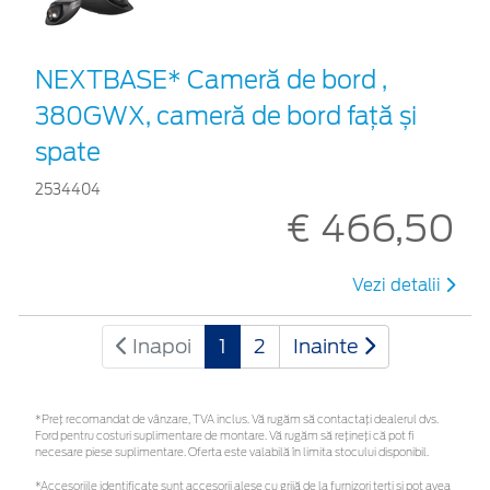
NEXTBASE* Cameră de bord ,
380GWX, cameră de bord față și
spate
2534404
€ 466,50
Vezi detalii
Inapoi
1
2
Inainte
*Preţ recomandat de vânzare, TVA inclus. Vă rugăm să contactaţi dealerul dvs.
Ford pentru costuri suplimentare de montare. Vă rugăm să rețineți că pot fi
necesare piese suplimentare. Oferta este valabilă în limita stocului disponibil.
*Accesoriile identificate sunt accesorii alese cu grijă de la furnizori terți și pot avea