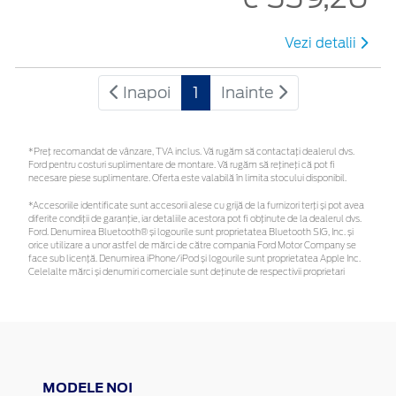
Vezi detalii
Inapoi
1
Inainte
*Preţ recomandat de vânzare, TVA inclus. Vă rugăm să contactaţi dealerul dvs.
Ford pentru costuri suplimentare de montare. Vă rugăm să rețineți că pot fi
necesare piese suplimentare. Oferta este valabilă în limita stocului disponibil.
*Accesoriile identificate sunt accesorii alese cu grijă de la furnizori terți și pot avea
diferite condiții de garanție, iar detaliile acestora pot fi obținute de la dealerul dvs.
Ford. Denumirea Bluetooth® și logourile sunt proprietatea Bluetooth SIG, Inc. și
orice utilizare a unor astfel de mărci de către compania Ford Motor Company se
face sub licență. Denumirea iPhone/iPod și logourile sunt proprietatea Apple Inc.
Celelalte mărci și denumiri comerciale sunt deținute de respectivii proprietari
MODELE NOI