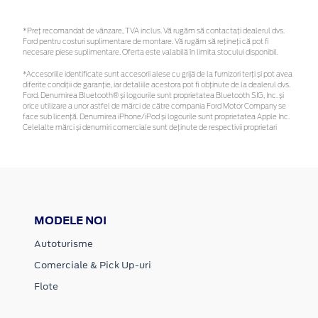
*Preţ recomandat de vânzare, TVA inclus. Vă rugăm să contactaţi dealerul dvs.
Ford pentru costuri suplimentare de montare. Vă rugăm să rețineți că pot fi
necesare piese suplimentare. Oferta este valabilă în limita stocului disponibil.
*Accesoriile identificate sunt accesorii alese cu grijă de la furnizori terți și pot avea
diferite condiții de garanție, iar detaliile acestora pot fi obținute de la dealerul dvs.
Ford. Denumirea Bluetooth® și logourile sunt proprietatea Bluetooth SIG, Inc. și
orice utilizare a unor astfel de mărci de către compania Ford Motor Company se
face sub licență. Denumirea iPhone/iPod și logourile sunt proprietatea Apple Inc.
Celelalte mărci și denumiri comerciale sunt deținute de respectivii proprietari
MODELE NOI
Autoturisme
Comerciale & Pick Up-uri
Flote