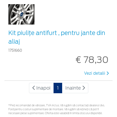
Kit piuliţe antifurt , pentru jante din
aliaj
1751660
€ 78,30
Vezi detalii
Inapoi
1
Inainte
*Preţ recomandat de vânzare, TVA inclus. Vă rugăm să contactaţi dealerul dvs.
Ford pentru costuri suplimentare de montare. Vă rugăm să rețineți că pot fi
necesare piese suplimentare. Oferta este valabilă în limita stocului disponibil.