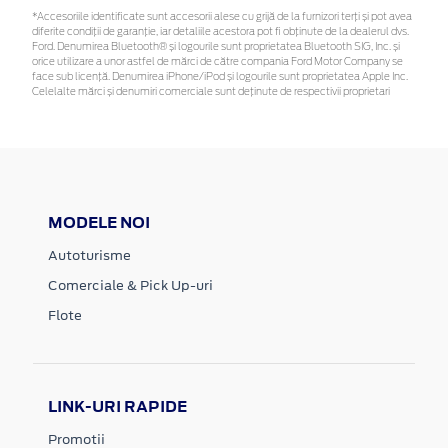
*Accesoriile identificate sunt accesorii alese cu grijă de la furnizori terți și pot avea
diferite condiții de garanție, iar detaliile acestora pot fi obținute de la dealerul dvs.
Ford. Denumirea Bluetooth® și logourile sunt proprietatea Bluetooth SIG, Inc. și
orice utilizare a unor astfel de mărci de către compania Ford Motor Company se
face sub licență. Denumirea iPhone/iPod și logourile sunt proprietatea Apple Inc.
Celelalte mărci și denumiri comerciale sunt deținute de respectivii proprietari
MODELE NOI
Autoturisme
Comerciale & Pick Up-uri
Flote
LINK-URI RAPIDE
Promotii