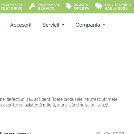
PROGRAMARE
PROGRAMARE
SOLICITA
SOLICITA OFERTA
TEST DRIVE
SERVICE
OFERTA
RABLA 2025
Accesorii
Servicii
Compania
 unei defecţiuni sau accident. Toate produsele întrunesc ultimele
soriilor de asistenţă rutieră, atunci când nu se utilizează.