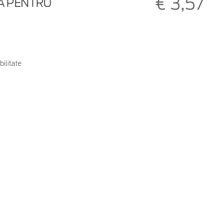
€ 3,57
NĂ PENTRU
bilitate