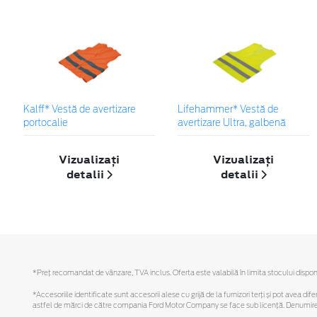
Kalff* Vestă de avertizare
Lifehammer* Vestă de
portocalie
avertizare Ultra, galbenă
Vizualizați
Vizualizați
detalii
detalii
*Preţ recomandat de vânzare, TVA inclus. Oferta este valabilă în limita stocului disponi
*Accesoriile identificate sunt accesorii alese cu grijă de la furnizori terți și pot avea di
astfel de mărci de către compania Ford Motor Company se face sub licență. Denumirea iP