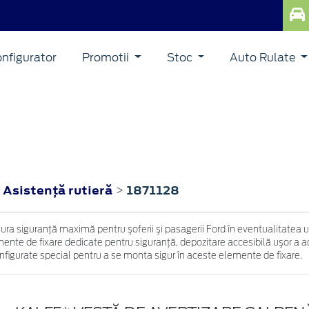
nfigurator
Promotii
Stoc
Auto Rulate
Asistenţă rutieră
1871128
>
>
igura siguranţă maximă pentru şoferii şi pasagerii Ford în eventualitatea
nte de fixare dedicate pentru siguranţă, depozitare accesibilă uşor a acce
configurate special pentru a se monta sigur în aceste elemente de fixare.