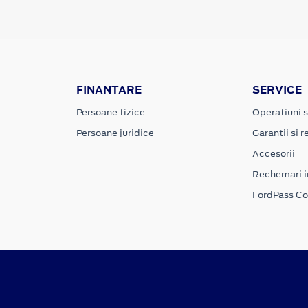
FINANTARE
SERVICE
Persoane fizice
Operatiuni s
Persoane juridice
Garantii si re
Accesorii
Rechemari i
FordPass C