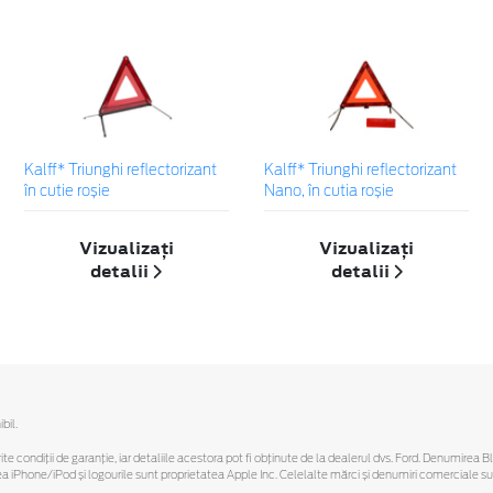
Kalff* Triunghi reflectorizant
Kalff* Triunghi reflectorizant
în cutie roșie
Nano, în cutia roșie
Vizualizați
Vizualizați
detalii
detalii
bil.
ferite condiții de garanție, iar detaliile acestora pot fi obținute de la dealerul dvs. Ford. Denumirea 
hone/iPod și logourile sunt proprietatea Apple Inc. Celelalte mărci și denumiri comerciale sunt 