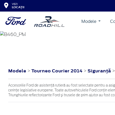
VEZI
LOCAȚII
Modele
Co
TOURNEO COURIER
2014
Modele
Tourneo Courier 2014
Siguranţă
>
>
Accesoriile Ford de asistenţă rutieră au fost selectate pentru a as
cerinţe legislative europene. Toate autovehiculele Ford conţin eleme
Triunghiurile reflectorizante Ford şi trusele de prim ajutor au fost 