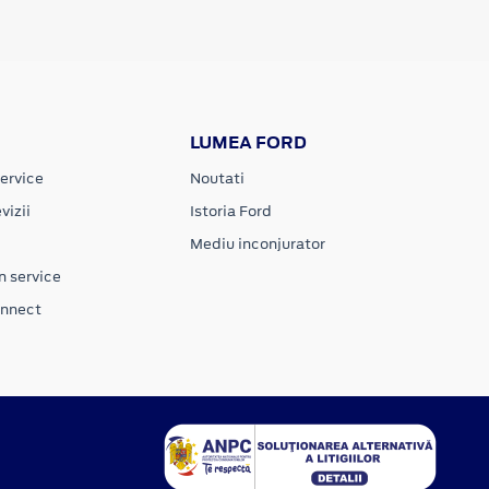
LUMEA FORD
ervice
Noutati
vizii
Istoria Ford
Mediu inconjurator
n service
onnect