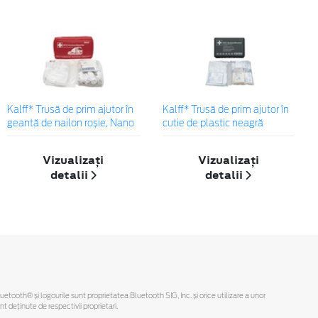
Kalff* Trusă de prim ajutor în
Kalff* Trusă de prim ajutor în
geantă de nailon roșie, Nano
cutie de plastic neagră
Vizualizați
Vizualizați
detalii
detalii
Bluetooth® și logourile sunt proprietatea Bluetooth SIG, Inc. și orice utilizare a unor
deținute de respectivii proprietari.