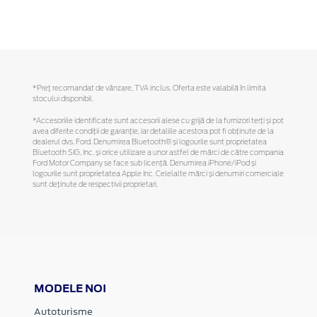
*Preţ recomandat de vânzare, TVA inclus. Oferta este valabilă în limita
stocului disponibil.
*Accesoriile identificate sunt accesorii alese cu grijă de la furnizori terți și pot
avea diferite condiții de garanție, iar detaliile acestora pot fi obținute de la
dealerul dvs. Ford. Denumirea Bluetooth® și logourile sunt proprietatea
Bluetooth SIG, Inc. și orice utilizare a unor astfel de mărci de către compania
Ford Motor Company se face sub licență. Denumirea iPhone/iPod și
logourile sunt proprietatea Apple Inc. Celelalte mărci și denumiri comerciale
sunt deținute de respectivii proprietari.
MODELE NOI
Autoturisme