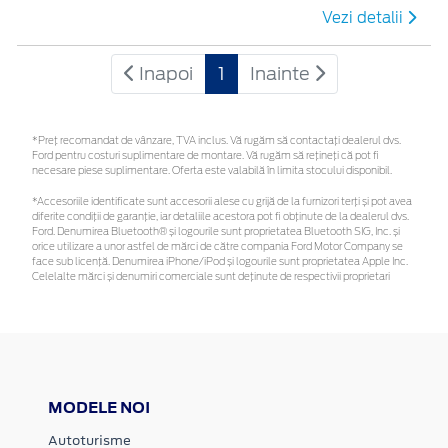
Vezi detalii
Inapoi
1
Inainte
*Preţ recomandat de vânzare, TVA inclus. Vă rugăm să contactaţi dealerul dvs.
Ford pentru costuri suplimentare de montare. Vă rugăm să rețineți că pot fi
necesare piese suplimentare. Oferta este valabilă în limita stocului disponibil.
*Accesoriile identificate sunt accesorii alese cu grijă de la furnizori terți și pot avea
diferite condiții de garanție, iar detaliile acestora pot fi obținute de la dealerul dvs.
Ford. Denumirea Bluetooth® și logourile sunt proprietatea Bluetooth SIG, Inc. și
orice utilizare a unor astfel de mărci de către compania Ford Motor Company se
face sub licență. Denumirea iPhone/iPod și logourile sunt proprietatea Apple Inc.
Celelalte mărci și denumiri comerciale sunt deținute de respectivii proprietari
MODELE NOI
Autoturisme