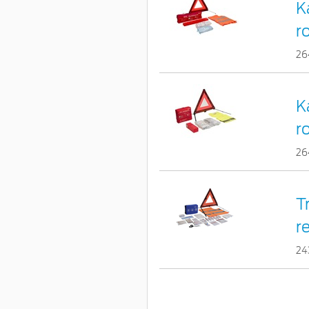
K
r
26
K
r
26
T
r
24