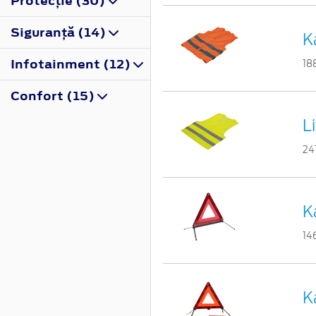
Protecţie (30)
Siguranţă (14)
K
Infotainment (12)
18
Confort (15)
L
24
K
14
K