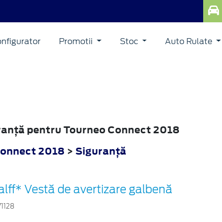
nfigurator
Promotii
Stoc
Auto Rulate
guranţă pentru Tourneo Connect 2018
Connect 2018
>
Siguranţă
alff* Vestă de avertizare galbenă
71128