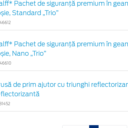
alff* Pachet de siguranţă premium în gean
oșie, Standard „Trio”
46612
alff* Pachet de siguranţă premium în gean
oșie, Nano „Trio”
46610
rusă de prim ajutor cu triunghi reflectorizan
eflectorizantă
31452