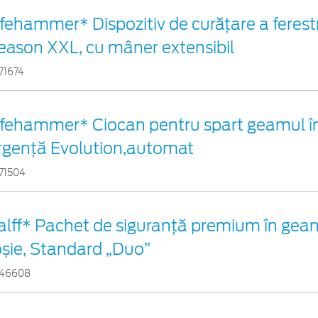
ifehammer* Dispozitiv de curățare a ferestr
eason XXL, cu mâner extensibil
71674
ifehammer* Ciocan pentru spart geamul în
rgenţă Evolution,automat
71504
alff* Pachet de siguranţă premium în gean
oșie, Standard „Duo”
46608