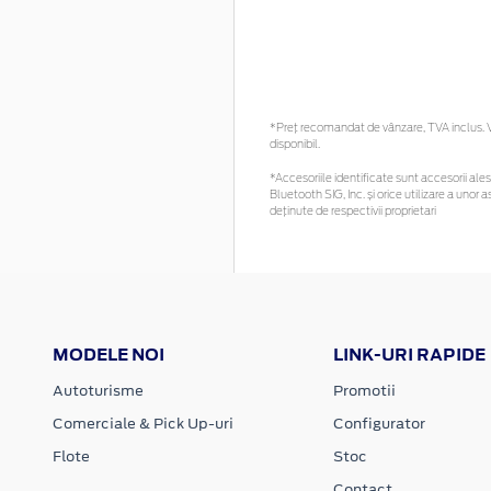
*Preţ recomandat de vânzare, TVA inclus. Vă
disponibil.
*Accesoriile identificate sunt accesorii alese
Bluetooth SIG, Inc. și orice utilizare a un
deținute de respectivii proprietari
MODELE NOI
LINK-URI RAPIDE
Autoturisme
Promotii
Comerciale & Pick Up-uri
Configurator
Flote
Stoc
Contact