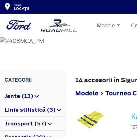
VEZI
LOCAȚII
Modele
Co
TOURNEO CONNECT
2018
14 accesorii în Si
CATEGORII
Modele
>
Tourneo 
Jante (13)
Linie stilistică (3)
K
Transport (57)
18