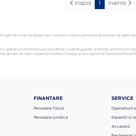
Inapoi
1
Inainte
 rugăm să contactaţi dealerul dvs. Ford pentru costuri suplimentare de montare. Vă rugăm să reți
 cu grijă de la furnizori terți și pot avea diferite condiții de garanție, iar detaliile acestora pot f
or astfel de mărci de către compania Ford Motor Company se face sub licență. Denumirea iPhone/iPo
FINANTARE
SERVICE
Persoane fizice
Operatiuni s
Persoane juridice
Garantii si re
Accesorii
Rechemari i