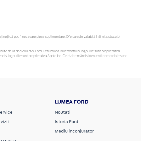
neți că pot fi necesare piese suplimentare. Oferta este valabilă în limita stocului
i obținute de la dealerul dvs. Ford. Denumirea Bluetooth® și logourile sunt proprietatea
d și logourile sunt proprietatea Apple Inc. Celelalte mărci și denumiri comerciale sunt
LUMEA FORD
ervice
Noutati
vizii
Istoria Ford
Mediu inconjurator
n service