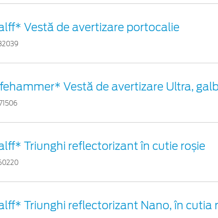
alff* Vestă de avertizare portocalie
82039
ifehammer* Vestă de avertizare Ultra, gal
71506
alff* Triunghi reflectorizant în cutie roșie
60220
alff* Triunghi reflectorizant Nano, în cutia 