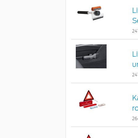
L
S
24
L
u
24
K
r
26