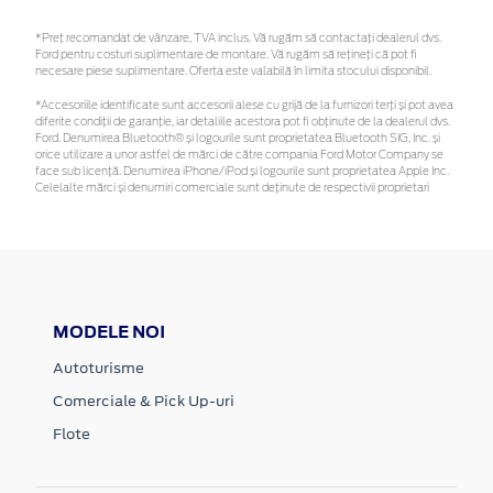
*Preţ recomandat de vânzare, TVA inclus. Vă rugăm să contactaţi dealerul dvs.
Ford pentru costuri suplimentare de montare. Vă rugăm să rețineți că pot fi
necesare piese suplimentare. Oferta este valabilă în limita stocului disponibil.
*Accesoriile identificate sunt accesorii alese cu grijă de la furnizori terți și pot avea
diferite condiții de garanție, iar detaliile acestora pot fi obținute de la dealerul dvs.
Ford. Denumirea Bluetooth® și logourile sunt proprietatea Bluetooth SIG, Inc. și
orice utilizare a unor astfel de mărci de către compania Ford Motor Company se
face sub licență. Denumirea iPhone/iPod și logourile sunt proprietatea Apple Inc.
Celelalte mărci și denumiri comerciale sunt deținute de respectivii proprietari
MODELE NOI
Autoturisme
Comerciale & Pick Up-uri
Flote