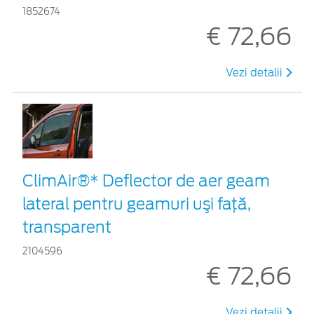
1852674
€ 72,66
Vezi detalii
ClimAir®* Deflector de aer geam
lateral pentru geamuri uşi faţă,
transparent
2104596
€ 72,66
Vezi detalii