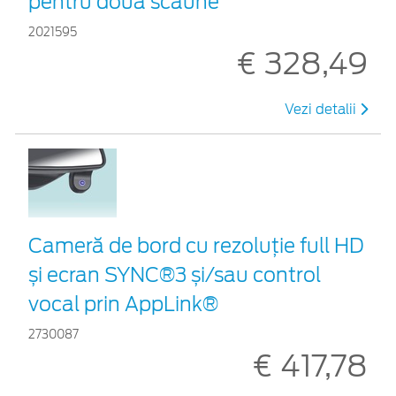
pentru două scaune
2021595
€ 328,49
Vezi detalii
Cameră de bord cu rezoluție full HD
și ecran SYNC®3 și/sau control
vocal prin AppLink®
2730087
€ 417,78