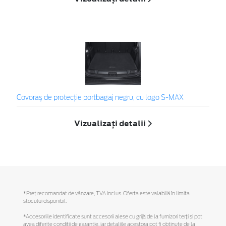
Covoraş de protecţie portbagaj negru, cu logo S-MAX
Vizualizați detalii
*Preţ recomandat de vânzare, TVA inclus. Oferta este valabilă în limita
stocului disponibil.
*Accesoriile identificate sunt accesorii alese cu grijă de la furnizori terți și pot
avea diferite condiții de garanție, iar detaliile acestora pot fi obținute de la