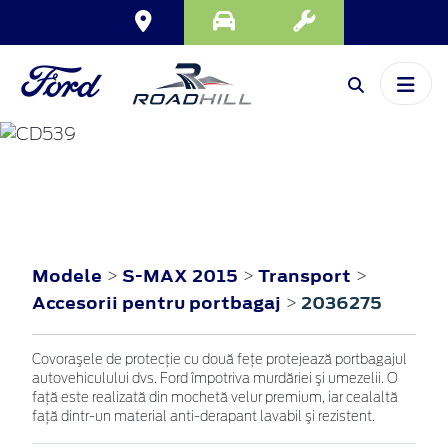
S-MAX
2015
Modele
S-MAX 2015
Transport
>
>
>
Accesorii pentru portbagaj
2036275
>
Covoraşele de protecţie cu două feţe protejează portbagajul
autovehiculului dvs. Ford împotriva murdăriei şi umezelii. O
faţă este realizată din mochetă velur premium, iar cealaltă
faţă dintr-un material anti-derapant lavabil şi rezistent.