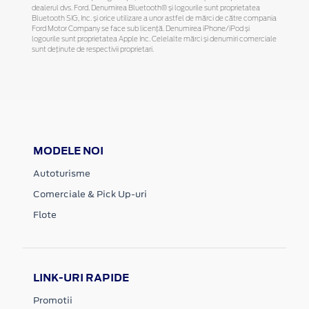
dealerul dvs. Ford. Denumirea Bluetooth® și logourile sunt proprietatea
Bluetooth SIG, Inc. și orice utilizare a unor astfel de mărci de către compania
Ford Motor Company se face sub licență. Denumirea iPhone/iPod și
logourile sunt proprietatea Apple Inc. Celelalte mărci și denumiri comerciale
sunt deținute de respectivii proprietari.
MODELE NOI
Autoturisme
Comerciale & Pick Up-uri
Flote
LINK-URI RAPIDE
Promotii