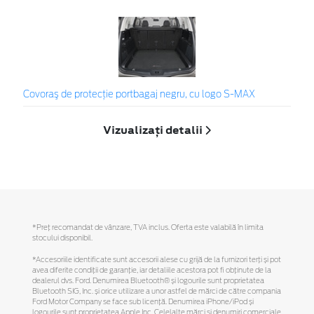
Covoraş de protecţie portbagaj negru, cu logo S-MAX
Vizualizați detalii
*Preţ recomandat de vânzare, TVA inclus. Oferta este valabilă în limita
stocului disponibil.
*Accesoriile identificate sunt accesorii alese cu grijă de la furnizori terți și pot
avea diferite condiții de garanție, iar detaliile acestora pot fi obținute de la
dealerul dvs. Ford. Denumirea Bluetooth® și logourile sunt proprietatea
Bluetooth SIG, Inc. și orice utilizare a unor astfel de mărci de către compania
Ford Motor Company se face sub licență. Denumirea iPhone/iPod și
logourile sunt proprietatea Apple Inc. Celelalte mărci și denumiri comerciale