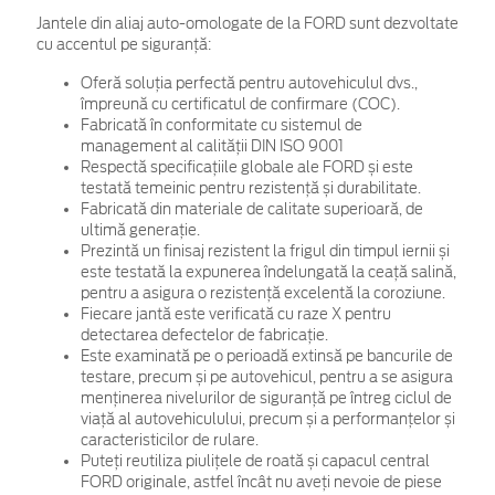
Jantele din aliaj auto-omologate de la FORD sunt dezvoltate
cu accentul pe siguranță:
Oferă soluția perfectă pentru autovehiculul dvs.,
împreună cu certificatul de confirmare (COC).
Fabricată în conformitate cu sistemul de
management al calității DIN ISO 9001
Respectă specificațiile globale ale FORD și este
testată temeinic pentru rezistență și durabilitate.
Fabricată din materiale de calitate superioară, de
ultimă generație.
Prezintă un finisaj rezistent la frigul din timpul iernii și
este testată la expunerea îndelungată la ceață salină,
pentru a asigura o rezistență excelentă la coroziune.
Fiecare jantă este verificată cu raze X pentru
detectarea defectelor de fabricație.
Este examinată pe o perioadă extinsă pe bancurile de
testare, precum și pe autovehicul, pentru a se asigura
menținerea nivelurilor de siguranță pe întreg ciclul de
viață al autovehiculului, precum și a performanțelor și
caracteristicilor de rulare.
Puteți reutiliza piulițele de roată și capacul central
FORD originale, astfel încât nu aveți nevoie de piese