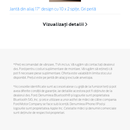
Jantă din aliaj 17" design cu 10 x 2 spițe, Gri perlă
Vizualizați detalii
*Preţ recomandat de vânzare, TVA inclus. Vă rugăm să contactaţi dealerul
dvs. Ford pentru costuri suplimentare de montare. Vă rugăm să reţineţi că
pot fi necesare piese suplimentare. Oferta este valabilă în limita stocului
disponibil. Preţul este pe jantă din aliaj şi exclude anvelopa.
*Accesoriile identificate sunt accesorii alese cu grijă de la furnizori terți și pot
avea diferite condiții de garanție, iar detaliile acestora pot fi obținute de la
dealerul dvs. Ford. Denumirea Bluetooth® și logourile sunt proprietatea
Bluetooth SIG, Inc. și orice utilizare a unor astfel de mărci de către compania
Ford Motor Company se face sub licență. Denumirea iPhone/iPod și
logourile sunt proprietatea Apple Inc. Celelalte mărci și denumiri comerciale
sunt deținute de respectivii proprietari.