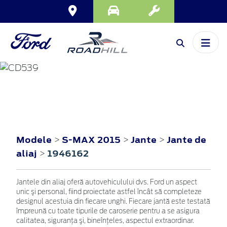
S-MAX
2015
Modele
S-MAX 2015
Jante
Jante de
>
>
>
aliaj
1946162
>
Jantele din aliaj oferă autovehiculului dvs. Ford un aspect
unic şi personal, fiind proiectate astfel încât să completeze
designul acestuia din fiecare unghi. Fiecare jantă este testată
împreună cu toate tipurile de caroserie pentru a se asigura
calitatea, siguranţa şi, bineînţeles, aspectul extraordinar.