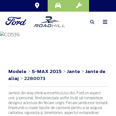
S-MAX
2015
Modele
S-MAX 2015
Jante
Jante de
>
>
>
aliaj
2280073
>
Jantele din aliaj oferă autovehiculului dvs. Ford un aspect
unic şi personal, fiind proiectate astfel încât să completeze
designul acestuia din fiecare unghi. Fiecare jantă este testată
împreună cu toate tipurile de caroserie pentru a se asigura
calitatea, siguranţa şi, bineînţeles, aspectul extraordinar.