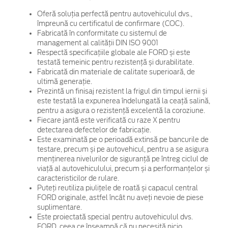
Oferă soluția perfectă pentru autovehiculul dvs.,
împreună cu certificatul de confirmare (COC).
Fabricată în conformitate cu sistemul de
management al calității DIN ISO 9001
Respectă specificațiile globale ale FORD și este
testată temeinic pentru rezistență și durabilitate.
Fabricată din materiale de calitate superioară, de
ultimă generație.
Prezintă un finisaj rezistent la frigul din timpul iernii și
este testată la expunerea îndelungată la ceață salină,
pentru a asigura o rezistență excelentă la coroziune.
Fiecare jantă este verificată cu raze X pentru
detectarea defectelor de fabricație.
Este examinată pe o perioadă extinsă pe bancurile de
testare, precum și pe autovehicul, pentru a se asigura
menținerea nivelurilor de siguranță pe întreg ciclul de
viață al autovehiculului, precum și a performanțelor și
caracteristicilor de rulare.
Puteți reutiliza piulițele de roată și capacul central
FORD originale, astfel încât nu aveți nevoie de piese
suplimentare.
Este proiectată special pentru autovehiculul dvs.
FORD, ceea ce înseamnă că nu necesită nicio