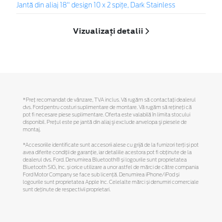
Jantă din aliaj 18" design 10 x 2 spițe, Dark Stainless
Vizualizați detalii
*Preţ recomandat de vânzare, TVA inclus. Vă rugăm să contactaţi dealerul
dvs. Ford pentru costuri suplimentare de montare. Vă rugăm să reţineţi că
pot fi necesare piese suplimentare. Oferta este valabilă în limita stocului
disponibil. Preţul este pe jantă din aliaj şi exclude anvelopa şi piesele de
montaj.
*Accesoriile identificate sunt accesorii alese cu grijă de la furnizori terți și pot
avea diferite condiții de garanție, iar detaliile acestora pot fi obținute de la
dealerul dvs. Ford. Denumirea Bluetooth® și logourile sunt proprietatea
Bluetooth SIG, Inc. și orice utilizare a unor astfel de mărci de către compania
Ford Motor Company se face sub licență. Denumirea iPhone/iPod și
logourile sunt proprietatea Apple Inc. Celelalte mărci și denumiri comerciale
sunt deținute de respectivii proprietari.