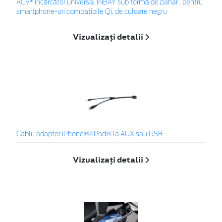
ACV* Încărcător universal INBAY sub formă de pahar , pentru
smartphone-uri compatibile Qi, de culoare negru
Vizualizați detalii
Cablu adaptor iPhone®/iPod® la AUX sau USB
Vizualizați detalii