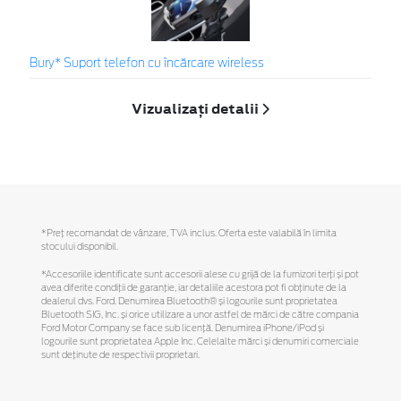
Bury* Suport telefon cu încărcare wireless
Vizualizați detalii
*Preţ recomandat de vânzare, TVA inclus. Oferta este valabilă în limita
stocului disponibil.
*Accesoriile identificate sunt accesorii alese cu grijă de la furnizori terți și pot
avea diferite condiții de garanție, iar detaliile acestora pot fi obținute de la
dealerul dvs. Ford. Denumirea Bluetooth® și logourile sunt proprietatea
Bluetooth SIG, Inc. și orice utilizare a unor astfel de mărci de către compania
Ford Motor Company se face sub licență. Denumirea iPhone/iPod și
logourile sunt proprietatea Apple Inc. Celelalte mărci și denumiri comerciale
sunt deținute de respectivii proprietari.