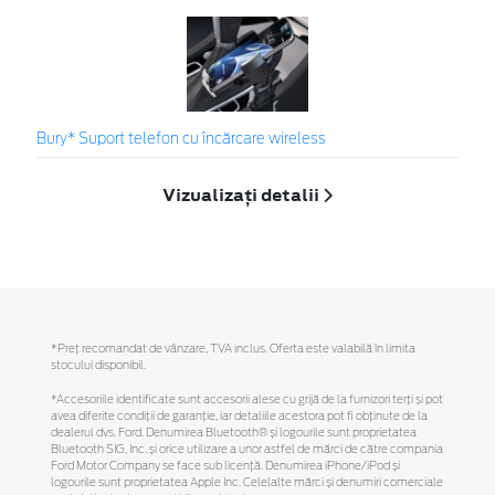
Bury* Suport telefon cu încărcare wireless
Vizualizați detalii
*Preţ recomandat de vânzare, TVA inclus. Oferta este valabilă în limita
stocului disponibil.
*Accesoriile identificate sunt accesorii alese cu grijă de la furnizori terți și pot
avea diferite condiții de garanție, iar detaliile acestora pot fi obținute de la
dealerul dvs. Ford. Denumirea Bluetooth® și logourile sunt proprietatea
Bluetooth SIG, Inc. și orice utilizare a unor astfel de mărci de către compania
Ford Motor Company se face sub licență. Denumirea iPhone/iPod și
logourile sunt proprietatea Apple Inc. Celelalte mărci și denumiri comerciale