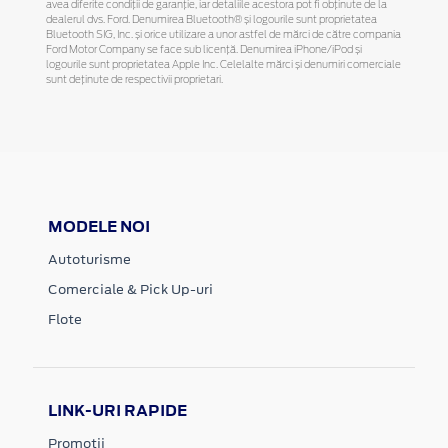
avea diferite condiții de garanție, iar detaliile acestora pot fi obținute de la
dealerul dvs. Ford. Denumirea Bluetooth® și logourile sunt proprietatea
Bluetooth SIG, Inc. și orice utilizare a unor astfel de mărci de către compania
Ford Motor Company se face sub licență. Denumirea iPhone/iPod și
logourile sunt proprietatea Apple Inc. Celelalte mărci și denumiri comerciale
sunt deținute de respectivii proprietari.
MODELE NOI
Autoturisme
Comerciale & Pick Up-uri
Flote
LINK-URI RAPIDE
Promotii