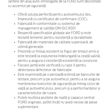
Jantele din aliaj auto-omologate de la FORD sunt dezvoltate
cu accentul pe siguranță:
Oferă soluția perfectă pentru autovehiculul dvs.,
împreună cu certificatul de confirmare (COC).
Fabricată în conformitate cu sistemul de
management al calității DIN ISO 9001
Respectă specificațiile globale ale FORD și este
testată temeinic pentru rezistență și durabilitate.
Fabricată din materiale de calitate superioară, de
ultimă generație.
Prezintă un finisaj rezistent la frigul din timpul iernii și
este testată la expunerea îndelungată la ceață salină,
pentru a asigura o rezistență excelentă la coroziune.
Fiecare jantă este verificată cu raze X pentru
detectarea defectelor de fabricație.
Este examinată pe o perioadă extinsă pe bancurile de
testare, precum și pe autovehicul, pentru a se asigura
menținerea nivelurilor de siguranță pe întreg ciclul de
viață al autovehiculului, precum și a performanțelor și
caracteristicilor de rulare.
Puteți reutiliza piulițele de roată și capacul central
FORD originale, astfel încât nu aveți nevoie de piese
suplimentare.