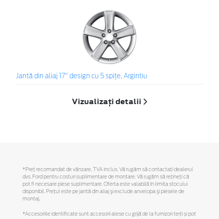
Jantă din aliaj 17" design cu 5 spiţe, Argintiu
Vizualizați detalii
*Preţ recomandat de vânzare, TVA inclus. Vă rugăm să contactaţi dealerul
dvs. Ford pentru costuri suplimentare de montare. Vă rugăm să reţineţi că
pot fi necesare piese suplimentare. Oferta este valabilă în limita stocului
disponibil. Preţul este pe jantă din aliaj şi exclude anvelopa şi piesele de
montaj.
*Accesoriile identificate sunt accesorii alese cu grijă de la furnizori terți și pot