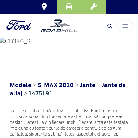
S-MAX
2010
Modele
S-MAX 2010
Jante
Jante de
>
>
>
aliaj
1475191
>
Jantele din aliaj oferă autovehiculului dvs. Ford un aspect
unic şi personal, fiind proiectate astfel încât să completeze
designul acestuia din fiecare unghi. Fiecare jantă este testată
împreună cu toate tipurile de caroserie pentru a se asigura
calitatea, siguranţa şi, bineînţeles, aspectul extraordinar.