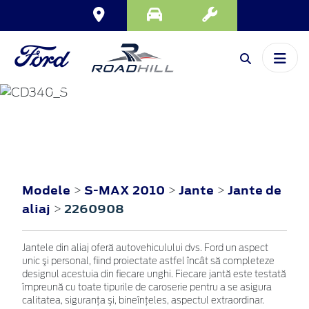
S-MAX
2010
Modele
S-MAX 2010
Jante
Jante de
>
>
>
aliaj
2260908
>
Jantele din aliaj oferă autovehiculului dvs. Ford un aspect
unic şi personal, fiind proiectate astfel încât să completeze
designul acestuia din fiecare unghi. Fiecare jantă este testată
împreună cu toate tipurile de caroserie pentru a se asigura
calitatea, siguranţa şi, bineînţeles, aspectul extraordinar.