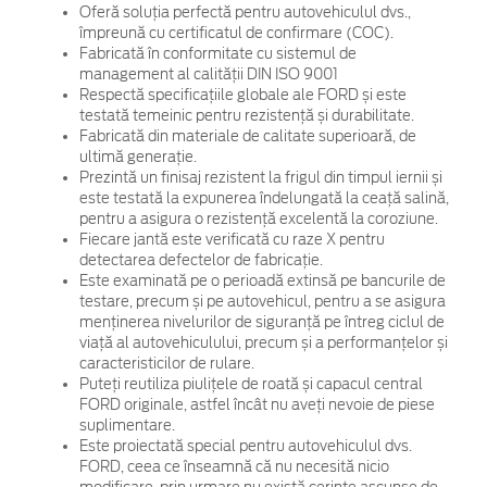
Oferă soluția perfectă pentru autovehiculul dvs.,
împreună cu certificatul de confirmare (COC).
Fabricată în conformitate cu sistemul de
management al calității DIN ISO 9001
Respectă specificațiile globale ale FORD și este
testată temeinic pentru rezistență și durabilitate.
Fabricată din materiale de calitate superioară, de
ultimă generație.
Prezintă un finisaj rezistent la frigul din timpul iernii și
este testată la expunerea îndelungată la ceață salină,
pentru a asigura o rezistență excelentă la coroziune.
Fiecare jantă este verificată cu raze X pentru
detectarea defectelor de fabricație.
Este examinată pe o perioadă extinsă pe bancurile de
testare, precum și pe autovehicul, pentru a se asigura
menținerea nivelurilor de siguranță pe întreg ciclul de
viață al autovehiculului, precum și a performanțelor și
caracteristicilor de rulare.
Puteți reutiliza piulițele de roată și capacul central
FORD originale, astfel încât nu aveți nevoie de piese
suplimentare.
Este proiectată special pentru autovehiculul dvs.
FORD, ceea ce înseamnă că nu necesită nicio