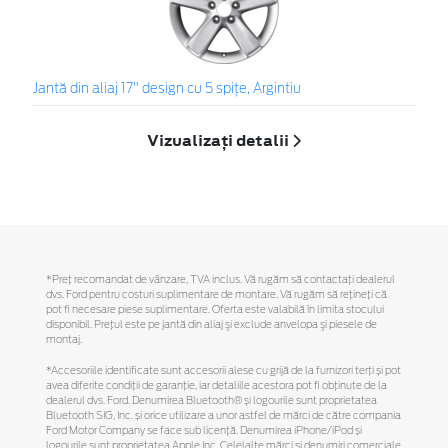
Jantă din aliaj 17" design cu 5 spiţe, Argintiu
Vizualizați detalii
*Preţ recomandat de vânzare, TVA inclus. Vă rugăm să contactaţi dealerul
dvs. Ford pentru costuri suplimentare de montare. Vă rugăm să reţineţi că
pot fi necesare piese suplimentare. Oferta este valabilă în limita stocului
disponibil. Preţul este pe jantă din aliaj şi exclude anvelopa şi piesele de
montaj.
*Accesoriile identificate sunt accesorii alese cu grijă de la furnizori terți și pot
avea diferite condiții de garanție, iar detaliile acestora pot fi obținute de la
dealerul dvs. Ford. Denumirea Bluetooth® și logourile sunt proprietatea
Bluetooth SIG, Inc. și orice utilizare a unor astfel de mărci de către compania
Ford Motor Company se face sub licență. Denumirea iPhone/iPod și
logourile sunt proprietatea Apple Inc. Celelalte mărci și denumiri comerciale