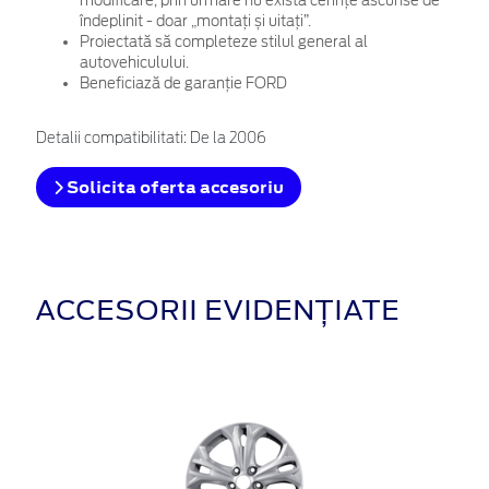
modificare, prin urmare nu există cerințe ascunse de
îndeplinit - doar „montați și uitați”.
Proiectată să completeze stilul general al
autovehiculului.
Beneficiază de garanție FORD
Detalii compatibilitati: De la 2006
Solicita oferta accesoriu
ACCESORII EVIDENȚIATE