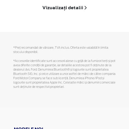
Vizualizați detalii
*Preţ recomandat de vânzare, TVA inclus. Oferta este valabilă în limita
stocului disponibil.
*Accesoriile identificate sunt accesorii alese cu grijă de la furnizori terți și pot
avea diferite condiții de garanție, iar detaliile acestora pot fi obținute de la
dealerul dvs. Ford. Denumirea Bluetooth® și logourile sunt proprietatea
Bluetooth SIG, Inc. și orice utilizare a unor astfel de mărci de către compania
Ford Motor Company se face sub licență. Denumirea iPhone/iPod și
logourile sunt proprietatea Apple Inc. Celelalte mărci și denumiri comerciale
sunt deținute de respectivii proprietari.