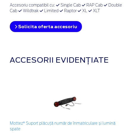
Accesoriu compatibil cu:
Single Cab
RAP Cab
Double
Cab
Wildtrak
Limited
Raptor
XL
XLT
Solicita oferta accesoriu
ACCESORII EVIDENȚIATE
Mottez* Suport plăcuță număr de înmatriculare și lumină
spate