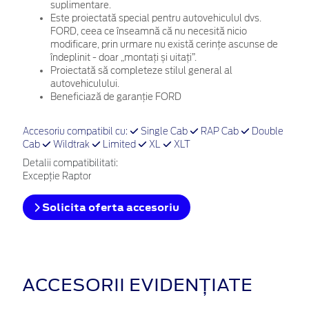
suplimentare.
Este proiectată special pentru autovehiculul dvs.
FORD, ceea ce înseamnă că nu necesită nicio
modificare, prin urmare nu există cerințe ascunse de
îndeplinit - doar „montați și uitați”.
Proiectată să completeze stilul general al
autovehiculului.
Beneficiază de garanție FORD
Accesoriu compatibil cu:
Single Cab
RAP Cab
Double
Cab
Wildtrak
Limited
XL
XLT
Detalii compatibilitati:
Excepție Raptor
Solicita oferta accesoriu
ACCESORII EVIDENȚIATE