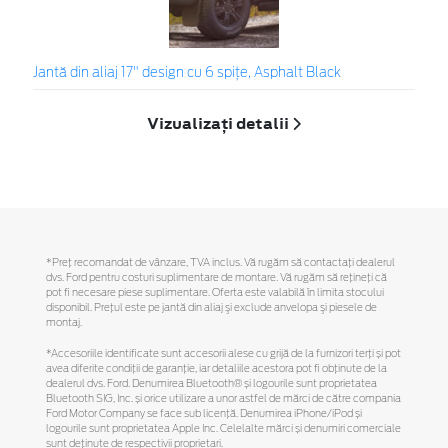
Jantă din aliaj 17" design cu 6 spițe, Asphalt Black
Vizualizați detalii
*Preţ recomandat de vânzare, TVA inclus. Vă rugăm să contactaţi dealerul
dvs. Ford pentru costuri suplimentare de montare. Vă rugăm să reţineţi că
pot fi necesare piese suplimentare. Oferta este valabilă în limita stocului
disponibil. Preţul este pe jantă din aliaj şi exclude anvelopa şi piesele de
montaj.
*Accesoriile identificate sunt accesorii alese cu grijă de la furnizori terți și pot
avea diferite condiții de garanție, iar detaliile acestora pot fi obținute de la
dealerul dvs. Ford. Denumirea Bluetooth® și logourile sunt proprietatea
Bluetooth SIG, Inc. și orice utilizare a unor astfel de mărci de către compania
Ford Motor Company se face sub licență. Denumirea iPhone/iPod și
logourile sunt proprietatea Apple Inc. Celelalte mărci și denumiri comerciale
sunt deținute de respectivii proprietari.