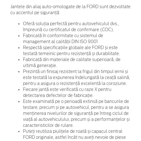
Jantele din aliaj auto-omologate de la FORD sunt dezvoltate
cu accentul pe siguranță:
Oferă soluția perfectă pentru autovehiculul dvs.,
împreună cu certificatul de confirmare (COC).
Fabricată în conformitate cu sistemul de
management al calității DIN ISO 9001
Respectă specificațiile globale ale FORD și este
testată temeinic pentru rezistență și durabilitate.
Fabricată din materiale de calitate superioară, de
ultimă generație.
Prezintă un finisaj rezistent la frigul din timpul iernii și
este testată la expunerea îndelungată la ceață salină,
pentru a asigura o rezistență excelentă la coroziune.
Fiecare jantă este verificată cu raze X pentru
detectarea defectelor de fabricație.
Este examinată pe o perioadă extinsă pe bancurile de
testare, precum și pe autovehicul, pentru a se asigura
menținerea nivelurilor de siguranță pe întreg ciclul de
viață al autovehiculului, precum și a performanțelor și
caracteristicilor de rulare.
Puteți reutiliza piulițele de roată și capacul central
FORD originale, astfel încât nu aveți nevoie de piese