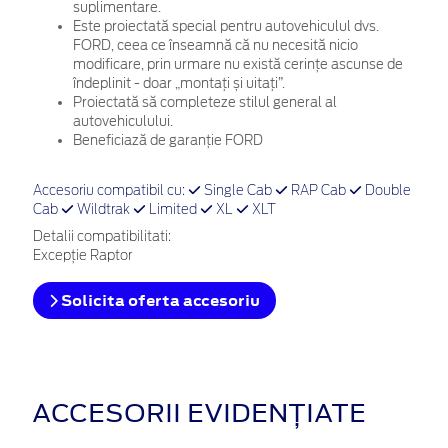
suplimentare.
Este proiectată special pentru autovehiculul dvs.
FORD, ceea ce înseamnă că nu necesită nicio
modificare, prin urmare nu există cerințe ascunse de
îndeplinit - doar „montați și uitați”.
Proiectată să completeze stilul general al
autovehiculului.
Beneficiază de garanție FORD
Accesoriu compatibil cu:
Single Cab
RAP Cab
Double
Cab
Wildtrak
Limited
XL
XLT
Detalii compatibilitati:
Excepție Raptor
Solicita oferta accesoriu
ACCESORII EVIDENȚIATE