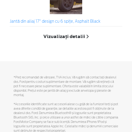
Jantă din aliaj 17" design cu 6 spițe, Asphalt Black
Vizualizați detalii
*Preţ recomandat de vânzare, TVA inclus. Vă rugăm să contactaţi dealerul
dvs. Ford pentru costuri suplimentare de montare. Vă rugăm să reţineţi că
pot fi necesare piese suplimentare. Oferta este valabilă în limita stocului
disponibil. Preţul este pe jantă din aliaj şi exclude anvelopa şi piesele de
montaj.
*Accesoriile identificate sunt accesorii alese cu grijă de la furnizori terți și pot
avea diferite condiții de garanție, iar detaliile acestora pot fi obținute de la
dealerul dvs. Ford. Denumirea Bluetooth® și logourile sunt proprietatea
Bluetooth SIG, Inc. și orice utilizare a unor astfel de mărci de către compania
Ford Motor Company se face sub licență. Denumirea iPhone/iPod și
logourile sunt proprietatea Apple Inc. Celelalte mărci și denumiri comerciale
sunt deținute de respectivii proprietari.