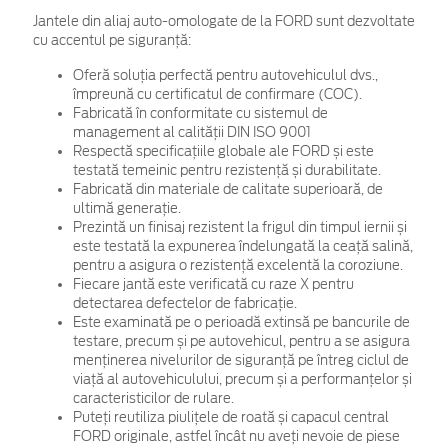
Jantele din aliaj auto-omologate de la FORD sunt dezvoltate
cu accentul pe siguranță:
Oferă soluția perfectă pentru autovehiculul dvs.,
împreună cu certificatul de confirmare (COC).
Fabricată în conformitate cu sistemul de
management al calității DIN ISO 9001
Respectă specificațiile globale ale FORD și este
testată temeinic pentru rezistență și durabilitate.
Fabricată din materiale de calitate superioară, de
ultimă generație.
Prezintă un finisaj rezistent la frigul din timpul iernii și
este testată la expunerea îndelungată la ceață salină,
pentru a asigura o rezistență excelentă la coroziune.
Fiecare jantă este verificată cu raze X pentru
detectarea defectelor de fabricație.
Este examinată pe o perioadă extinsă pe bancurile de
testare, precum și pe autovehicul, pentru a se asigura
menținerea nivelurilor de siguranță pe întreg ciclul de
viață al autovehiculului, precum și a performanțelor și
caracteristicilor de rulare.
Puteți reutiliza piulițele de roată și capacul central
FORD originale, astfel încât nu aveți nevoie de piese