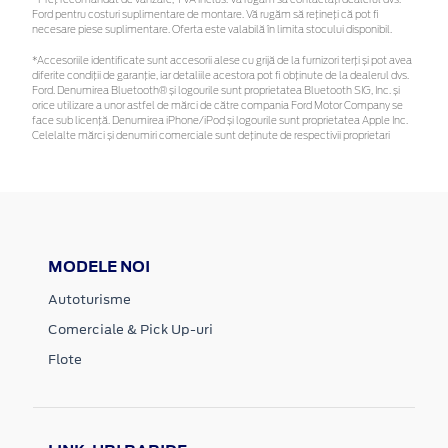
*Preţ recomandat de vânzare, TVA inclus. Vă rugăm să contactaţi dealerul dvs.
Ford pentru costuri suplimentare de montare. Vă rugăm să rețineți că pot fi
necesare piese suplimentare. Oferta este valabilă în limita stocului disponibil.
*Accesoriile identificate sunt accesorii alese cu grijă de la furnizori terți și pot avea
diferite condiții de garanție, iar detaliile acestora pot fi obținute de la dealerul dvs.
Ford. Denumirea Bluetooth® și logourile sunt proprietatea Bluetooth SIG, Inc. și
orice utilizare a unor astfel de mărci de către compania Ford Motor Company se
face sub licență. Denumirea iPhone/iPod și logourile sunt proprietatea Apple Inc.
Celelalte mărci și denumiri comerciale sunt deținute de respectivii proprietari
MODELE NOI
Autoturisme
Comerciale & Pick Up-uri
Flote