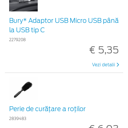
Bury* Adaptor USB Micro USB până
la USB tip C
2279208
€ 5,35
Vezi detalii
Perie de curățare a roților
2839483