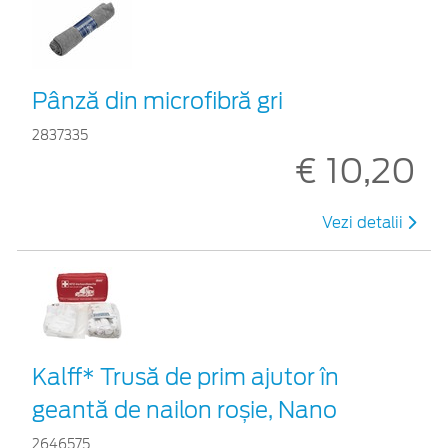
Pânză din microfibră gri
2837335
€ 10,20
Vezi detalii
Kalff* Trusă de prim ajutor în
geantă de nailon roșie, Nano
2646575