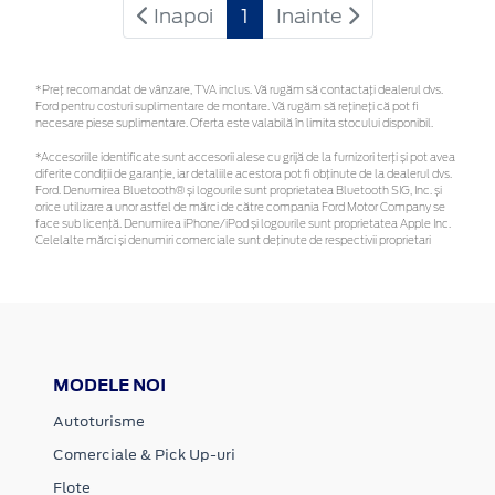
Inapoi
1
Inainte
*Preţ recomandat de vânzare, TVA inclus. Vă rugăm să contactaţi dealerul dvs.
Ford pentru costuri suplimentare de montare. Vă rugăm să rețineți că pot fi
necesare piese suplimentare. Oferta este valabilă în limita stocului disponibil.
*Accesoriile identificate sunt accesorii alese cu grijă de la furnizori terți și pot avea
diferite condiții de garanție, iar detaliile acestora pot fi obținute de la dealerul dvs.
Ford. Denumirea Bluetooth® și logourile sunt proprietatea Bluetooth SIG, Inc. și
orice utilizare a unor astfel de mărci de către compania Ford Motor Company se
face sub licență. Denumirea iPhone/iPod și logourile sunt proprietatea Apple Inc.
Celelalte mărci și denumiri comerciale sunt deținute de respectivii proprietari
MODELE NOI
Autoturisme
Comerciale & Pick Up-uri
Flote