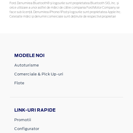
Ford. Denumirea Bluetooth® și logourile sunt proprietatea Bluetooth SIG, Inc. și
orice utilizare a unor astfel de mărci de către compania Ford Motor Company se
face sub licență. Denumirea iPhone/iPod și logourile sunt proprietatea Apple Inc.
Celelalte mărci și denumiri comerciale sunt deținute de respectivii proprietari
MODELE NOI
Autoturisme
Comerciale & Pick Up-uri
Flote
LINK-URI RAPIDE
Promotii
Configurator