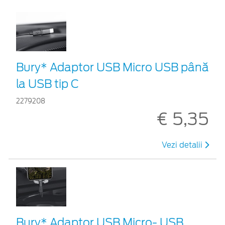
Bury* Adaptor USB Micro USB până
la USB tip C
2279208
€ 5,35
Vezi detalii
Bury* Adaptor USB Micro- USB