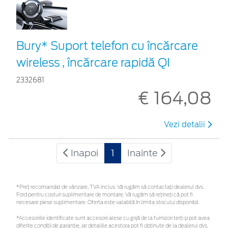
Bury* Suport telefon cu încărcare
wireless , încărcare rapidă QI
2332681
€ 164,08
Vezi detalii
Inapoi
1
Inainte
*Preţ recomandat de vânzare, TVA inclus. Vă rugăm să contactaţi dealerul dvs.
Ford pentru costuri suplimentare de montare. Vă rugăm să rețineți că pot fi
necesare piese suplimentare. Oferta este valabilă în limita stocului disponibil.
*Accesoriile identificate sunt accesorii alese cu grijă de la furnizori terți și pot avea
diferite condiții de garanție, iar detaliile acestora pot fi obținute de la dealerul dvs.