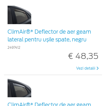
ClimAir®* Deflector de aer geam
lateral pentru ușile spate, negru
2497412
€ 48,35
Vezi detalii
ClimAir®* Deflector de aer geam