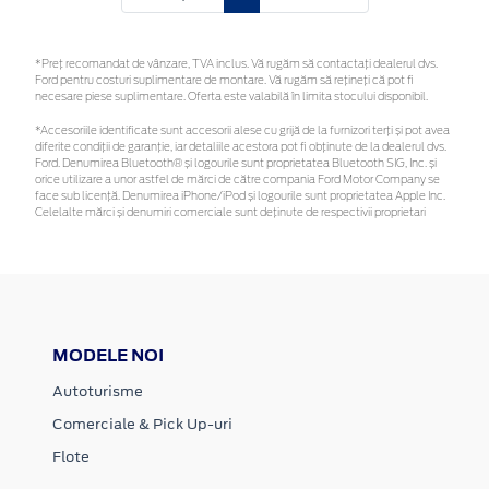
*Preţ recomandat de vânzare, TVA inclus. Vă rugăm să contactaţi dealerul dvs.
Ford pentru costuri suplimentare de montare. Vă rugăm să rețineți că pot fi
necesare piese suplimentare. Oferta este valabilă în limita stocului disponibil.
*Accesoriile identificate sunt accesorii alese cu grijă de la furnizori terți și pot avea
diferite condiții de garanție, iar detaliile acestora pot fi obținute de la dealerul dvs.
Ford. Denumirea Bluetooth® și logourile sunt proprietatea Bluetooth SIG, Inc. și
orice utilizare a unor astfel de mărci de către compania Ford Motor Company se
face sub licență. Denumirea iPhone/iPod și logourile sunt proprietatea Apple Inc.
Celelalte mărci și denumiri comerciale sunt deținute de respectivii proprietari
MODELE NOI
Autoturisme
Comerciale & Pick Up-uri
Flote