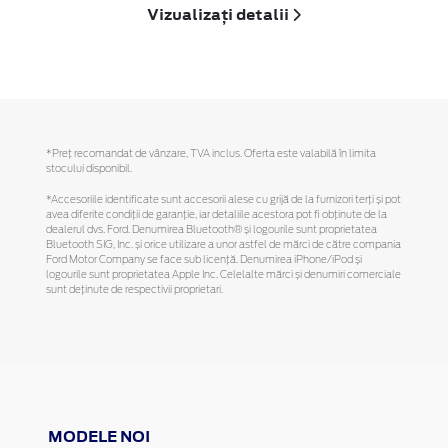
Vizualizați detalii
*Preţ recomandat de vânzare, TVA inclus. Oferta este valabilă în limita
stocului disponibil.
*Accesoriile identificate sunt accesorii alese cu grijă de la furnizori terți și pot
avea diferite condiții de garanție, iar detaliile acestora pot fi obținute de la
dealerul dvs. Ford. Denumirea Bluetooth® și logourile sunt proprietatea
Bluetooth SIG, Inc. și orice utilizare a unor astfel de mărci de către compania
Ford Motor Company se face sub licență. Denumirea iPhone/iPod și
logourile sunt proprietatea Apple Inc. Celelalte mărci și denumiri comerciale
sunt deținute de respectivii proprietari.
MODELE NOI