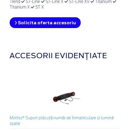
Trend
ST-Line
ST-Line X
ST-Line XV
Titanium
Titanium X
ST X
Solicita oferta accesoriu
ACCESORII EVIDENȚIATE
Mottez* Suport plăcuță număr de înmatriculare și lumină
spate