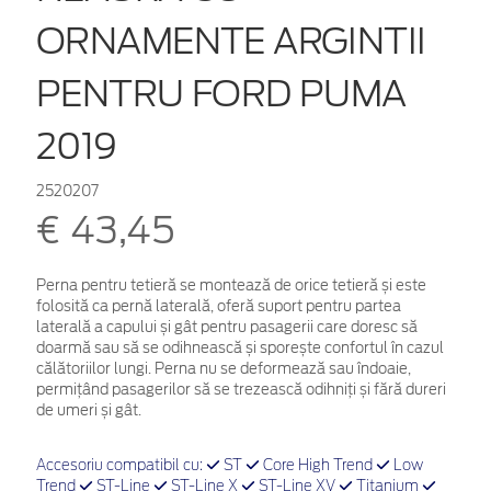
ORNAMENTE ARGINTII
PENTRU FORD PUMA
2019
2520207
€ 43,45
Perna pentru tetieră se montează de orice tetieră și este
folosită ca pernă laterală, oferă suport pentru partea
laterală a capului și gât pentru pasagerii care doresc să
doarmă sau să se odihnească și sporește confortul în cazul
călătoriilor lungi. Perna nu se deformează sau îndoaie,
permițând pasagerilor să se trezească odihniți și fără dureri
de umeri și gât.
Accesoriu compatibil cu:
ST
Core High Trend
Low
Trend
ST-Line
ST-Line X
ST-Line XV
Titanium