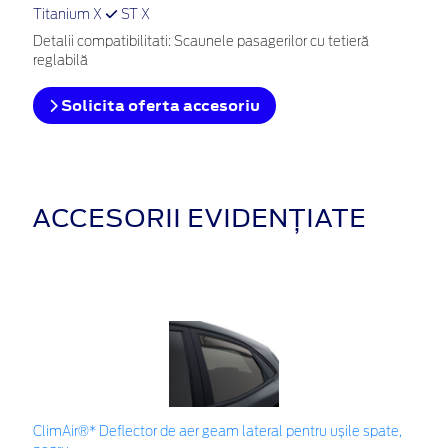
Titanium X
ST X
Detalii compatibilitati: Scaunele pasagerilor cu tetieră
reglabilă
Solicita oferta accesoriu
ACCESORII EVIDENȚIATE
ClimAir®* Deflector de aer geam lateral pentru ușile spate,