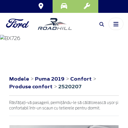
PUMA
2019
Modele
Puma 2019
Confort
>
>
>
Produse confort
2520207
>
Răsfățați-vă pasagerii, permițându-le să călătorească ușor și
confortabil într-un scaun cu tetierele pentru dormit.