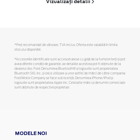
Vizualizați detalii
*Preţ recomandat de vânzare, TVA inclus. Oferta este valabilă în limita
stocului disponibil.
*Accesoriile identificate sunt accesorii alese cu grijă de la furnizori terți și pot
avea diferite condiții de garanție, iar detaliile acestora pot fi obținute de la
dealerul dvs. Ford. Denumirea Bluetooth® și logourile sunt proprietatea
Bluetooth SIG, Inc. și orice utilizare a unor astfel de mărci de către compania
Ford Motor Company se face sub licență. Denumirea iPhone/iPod și
logourile sunt proprietatea Apple Inc. Celelalte mărci și denumiri comerciale
sunt deținute de respectivii proprietari.
MODELE NOI