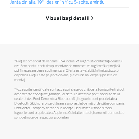
Jantă din aliaj 19" , design în Y cu 5-spiţe, argintiu
Vizualizați detalii
*Preţ recomandat de vânzare, TVA inclus. Vă rugăm să contactaţi dealerul
dvs. Ford pentru costuri suplimentare de montare. Vă rugăm să reţineţi că
pot fi necesare piese suplimentare. Oferta este valabilă în limita stocului
disponibil. Preţul este pe jantă din aliaj şi exclude anvelopa şi piesele de
montaj.
*Accesoriile identificate sunt accesorii alese cu grijă de la furnizori terți și pot
avea diferite condiții de garanție, iar detaliile acestora pot fi obținute de la
dealerul dvs. Ford. Denumirea Bluetooth® și logourile sunt proprietatea
Bluetooth SIG, Inc. și orice utilizare a unor astfel de mărci de către compania
Ford Motor Company se face sub licență. Denumirea iPhone/iPod și
logourile sunt proprietatea Apple Inc. Celelalte mărci și denumiri comerciale
sunt deținute de respectivii proprietari.