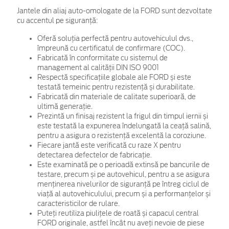
Jantele din aliaj auto-omologate de la FORD sunt dezvoltate
cu accentul pe siguranță:
Oferă soluția perfectă pentru autovehiculul dvs.,
împreună cu certificatul de confirmare (COC).
Fabricată în conformitate cu sistemul de
management al calității DIN ISO 9001
Respectă specificațiile globale ale FORD și este
testată temeinic pentru rezistență și durabilitate.
Fabricată din materiale de calitate superioară, de
ultimă generație.
Prezintă un finisaj rezistent la frigul din timpul iernii și
este testată la expunerea îndelungată la ceață salină,
pentru a asigura o rezistență excelentă la coroziune.
Fiecare jantă este verificată cu raze X pentru
detectarea defectelor de fabricație.
Este examinată pe o perioadă extinsă pe bancurile de
testare, precum și pe autovehicul, pentru a se asigura
menținerea nivelurilor de siguranță pe întreg ciclul de
viață al autovehiculului, precum și a performanțelor și
caracteristicilor de rulare.
Puteți reutiliza piulițele de roată și capacul central
FORD originale, astfel încât nu aveți nevoie de piese