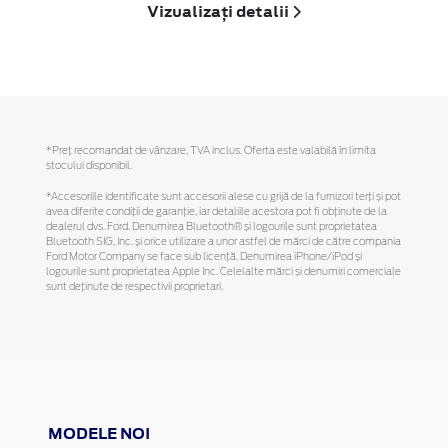
Vizualizați detalii
*Preţ recomandat de vânzare, TVA inclus. Oferta este valabilă în limita
stocului disponibil.
*Accesoriile identificate sunt accesorii alese cu grijă de la furnizori terți și pot
avea diferite condiții de garanție, iar detaliile acestora pot fi obținute de la
dealerul dvs. Ford. Denumirea Bluetooth® și logourile sunt proprietatea
Bluetooth SIG, Inc. și orice utilizare a unor astfel de mărci de către compania
Ford Motor Company se face sub licență. Denumirea iPhone/iPod și
logourile sunt proprietatea Apple Inc. Celelalte mărci și denumiri comerciale
sunt deținute de respectivii proprietari.
MODELE NOI