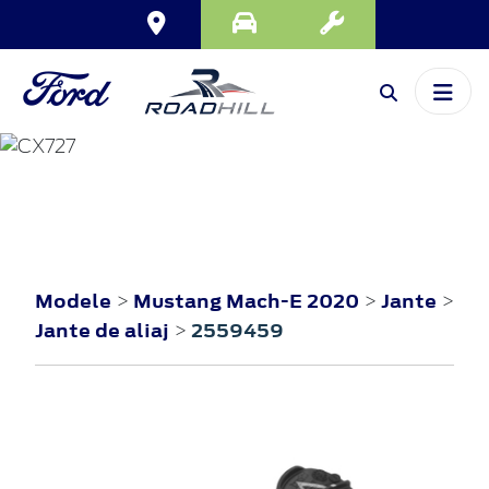
MUSTANG MACH-E
2020
Modele
Mustang Mach-E 2020
Jante
>
>
>
Jante de aliaj
2559459
>