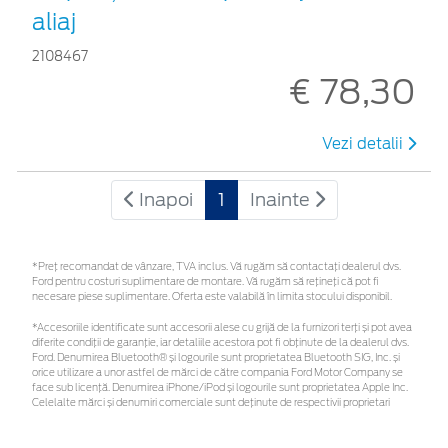
aliaj
2108467
€ 78,30
Vezi detalii
Inapoi
1
Inainte
*Preţ recomandat de vânzare, TVA inclus. Vă rugăm să contactaţi dealerul dvs.
Ford pentru costuri suplimentare de montare. Vă rugăm să rețineți că pot fi
necesare piese suplimentare. Oferta este valabilă în limita stocului disponibil.
*Accesoriile identificate sunt accesorii alese cu grijă de la furnizori terți și pot avea
diferite condiții de garanție, iar detaliile acestora pot fi obținute de la dealerul dvs.
Ford. Denumirea Bluetooth® și logourile sunt proprietatea Bluetooth SIG, Inc. și
orice utilizare a unor astfel de mărci de către compania Ford Motor Company se
face sub licență. Denumirea iPhone/iPod și logourile sunt proprietatea Apple Inc.
Celelalte mărci și denumiri comerciale sunt deținute de respectivii proprietari