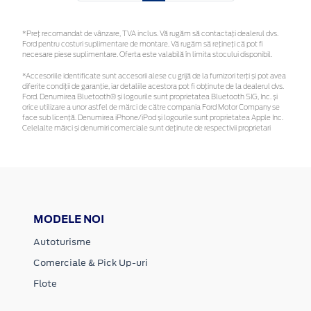
*Preţ recomandat de vânzare, TVA inclus. Vă rugăm să contactaţi dealerul dvs.
Ford pentru costuri suplimentare de montare. Vă rugăm să rețineți că pot fi
necesare piese suplimentare. Oferta este valabilă în limita stocului disponibil.
*Accesoriile identificate sunt accesorii alese cu grijă de la furnizori terți și pot avea
diferite condiții de garanție, iar detaliile acestora pot fi obținute de la dealerul dvs.
Ford. Denumirea Bluetooth® și logourile sunt proprietatea Bluetooth SIG, Inc. și
orice utilizare a unor astfel de mărci de către compania Ford Motor Company se
face sub licență. Denumirea iPhone/iPod și logourile sunt proprietatea Apple Inc.
Celelalte mărci și denumiri comerciale sunt deținute de respectivii proprietari
MODELE NOI
Autoturisme
Comerciale & Pick Up-uri
Flote