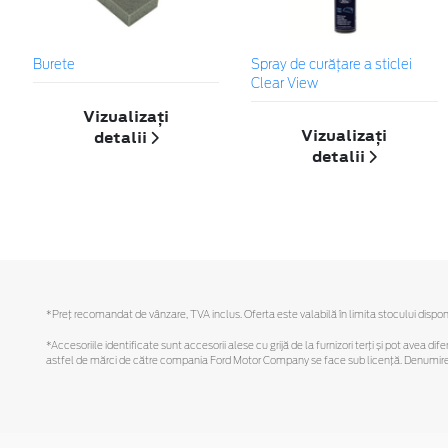
Burete
Spray de curățare a sticlei
Clear View
Vizualizați
Vizualizați
detalii
detalii
*Preţ recomandat de vânzare, TVA inclus. Oferta este valabilă în limita stocului disponi
*Accesoriile identificate sunt accesorii alese cu grijă de la furnizori terți și pot avea di
astfel de mărci de către compania Ford Motor Company se face sub licență. Denumirea iP