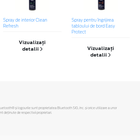
Spray de interior Clean
Spray pentru îngrijirea
Refresh
tabloului de bord Easy
Protect
Vizualizați
Vizualizați
detalii
detalii
Bluetooth® și logourile sunt proprietatea Bluetooth SIG, Inc. și orice utilizare a unor
deținute de respectivii proprietari.