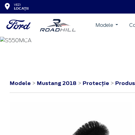
VEZI
LOCAȚII
Modele
Co
MUSTANG
2018
Modele
Mustang 2018
Protecţie
Produse
>
>
>