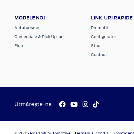
MODELE NOI
LINK-URI RAPIDE
Autoturisme
Promotii
Comerciale & Pick Up-uri
Configurator
Flote
Stoc
Contact
Urmărește-ne
© 2026 Roadhill Automotive
Termeni si conditii
Confident