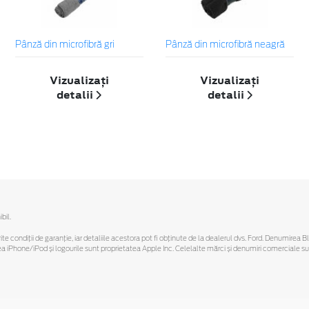
Pânză din microfibră gri
Pânză din microfibră neagră
Vizualizați
Vizualizați
detalii
detalii
bil.
ferite condiții de garanție, iar detaliile acestora pot fi obținute de la dealerul dvs. Ford. Denumirea 
hone/iPod și logourile sunt proprietatea Apple Inc. Celelalte mărci și denumiri comerciale sunt 