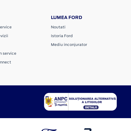
LUMEA FORD
ervice
Noutati
vizii
Istoria Ford
Mediu inconjurator
n service
onnect