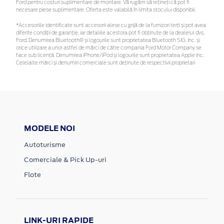
Ford pentru costuri suplimentare de montare. Vă rugăm să rețineți că pot fi
necesare piese suplimentare. Oferta este valabilă în limita stocului disponibil.
*Accesoriile identificate sunt accesorii alese cu grijă de la furnizori terți și pot avea
diferite condiții de garanție, iar detaliile acestora pot fi obținute de la dealerul dvs.
Ford. Denumirea Bluetooth® și logourile sunt proprietatea Bluetooth SIG, Inc. și
orice utilizare a unor astfel de mărci de către compania Ford Motor Company se
face sub licență. Denumirea iPhone/iPod și logourile sunt proprietatea Apple Inc.
Celelalte mărci și denumiri comerciale sunt deținute de respectivii proprietari
MODELE NOI
Autoturisme
Comerciale & Pick Up-uri
Flote
LINK-URI RAPIDE