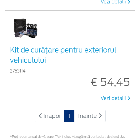
Vezi detalii
Kit de curățare pentru exteriorul
vehiculului
2753114
€ 54,45
Vezi detalii
Inapoi
1
Inainte
*Preţ recomandat de vânzare, TVA inclus. Vă rugăm să contactaţi dealerul dvs.