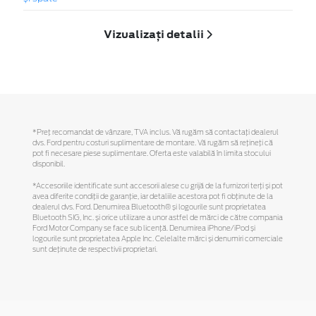
Vizualizați detalii
*Preţ recomandat de vânzare, TVA inclus. Vă rugăm să contactaţi dealerul
dvs. Ford pentru costuri suplimentare de montare. Vă rugăm să reţineţi că
pot fi necesare piese suplimentare. Oferta este valabilă în limita stocului
disponibil.
*Accesoriile identificate sunt accesorii alese cu grijă de la furnizori terți și pot
avea diferite condiții de garanție, iar detaliile acestora pot fi obținute de la
dealerul dvs. Ford. Denumirea Bluetooth® și logourile sunt proprietatea
Bluetooth SIG, Inc. și orice utilizare a unor astfel de mărci de către compania
Ford Motor Company se face sub licență. Denumirea iPhone/iPod și
logourile sunt proprietatea Apple Inc. Celelalte mărci și denumiri comerciale
sunt deținute de respectivii proprietari.