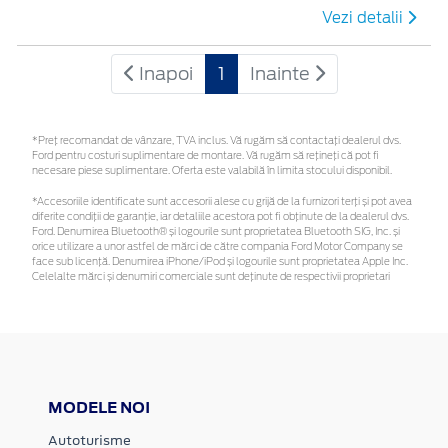
Vezi detalii
Inapoi
1
Inainte
*Preţ recomandat de vânzare, TVA inclus. Vă rugăm să contactaţi dealerul dvs.
Ford pentru costuri suplimentare de montare. Vă rugăm să rețineți că pot fi
necesare piese suplimentare. Oferta este valabilă în limita stocului disponibil.
*Accesoriile identificate sunt accesorii alese cu grijă de la furnizori terți și pot avea
diferite condiții de garanție, iar detaliile acestora pot fi obținute de la dealerul dvs.
Ford. Denumirea Bluetooth® și logourile sunt proprietatea Bluetooth SIG, Inc. și
orice utilizare a unor astfel de mărci de către compania Ford Motor Company se
face sub licență. Denumirea iPhone/iPod și logourile sunt proprietatea Apple Inc.
Celelalte mărci și denumiri comerciale sunt deținute de respectivii proprietari
MODELE NOI
Autoturisme