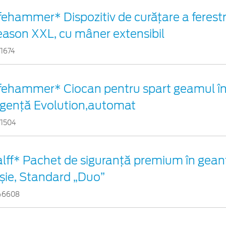
fehammer* Dispozitiv de curățare a ferestre
ason XXL, cu mâner extensibil
71674
ifehammer* Ciocan pentru spart geamul în
rgenţă Evolution,automat
71504
lff* Pachet de siguranţă premium în gean
șie, Standard „Duo”
46608