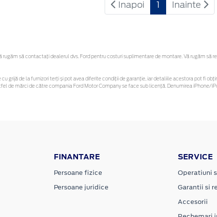
Inapoi
1
Inainte
rugăm să contactaţi dealerul dvs. Ford pentru costuri suplimentare de montare. Vă rugăm să rețin
cu grijă de la furnizori terți și pot avea diferite condiții de garanție, iar detaliile acestora pot fi
r astfel de mărci de către compania Ford Motor Company se face sub licență. Denumirea iPhone/iPo
FINANTARE
SERVICE
Persoane fizice
Operatiuni s
Persoane juridice
Garantii si re
Accesorii
Rechemari i