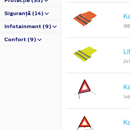
Protecţie (35)
Siguranţă (14)
Ka
Infotainment (9)
18
Confort (9)
Li
24
Ka
14
Ka