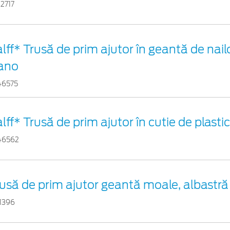
2717
lff* Trusă de prim ajutor în geantă de nail
ano
46575
lff* Trusă de prim ajutor în cutie de plasti
46562
usă de prim ajutor geantă moale, albastră
1396