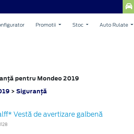
nfigurator
Promotii
Stoc
Auto Rulate
uranţă pentru Mondeo 2019
019
>
Siguranţă
lff* Vestă de avertizare galbenă
1128