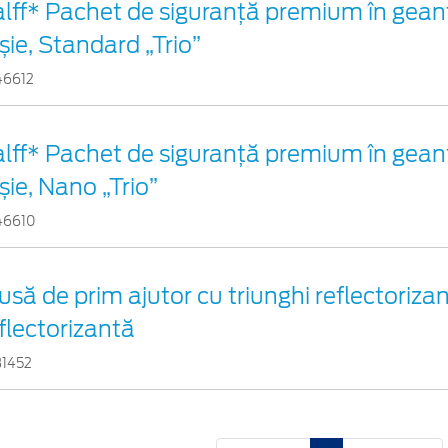
lff* Pachet de siguranţă premium în gean
șie, Standard „Trio”
46612
lff* Pachet de siguranţă premium în gean
șie, Nano „Trio”
46610
usă de prim ajutor cu triunghi reflectorizan
flectorizantă
31452