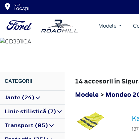
VEZI
LOCAȚII
Modele
Co
MONDEO
2019
14 accesorii în Sig
CATEGORII
Modele
>
Mondeo 2
Jante (24)
Linie stilistică (7)
Ka
Transport (85)
187