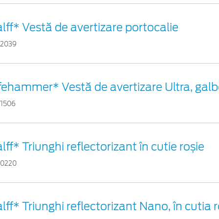
lff* Vestă de avertizare portocalie
82039
fehammer* Vestă de avertizare Ultra, gal
71506
lff* Triunghi reflectorizant în cutie roșie
60220
lff* Triunghi reflectorizant Nano, în cutia 