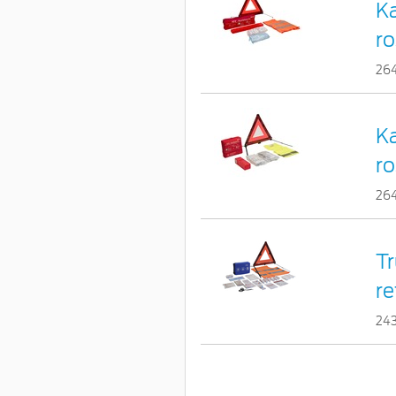
Ka
ro
26
Ka
ro
26
Tr
re
24