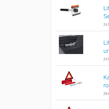
Li
Se
24
L
u
24
Ka
ro
26