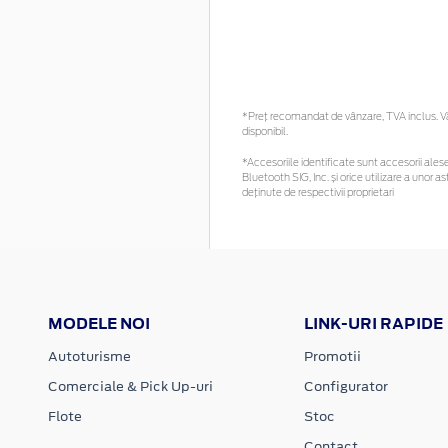
*Preţ recomandat de vânzare, TVA inclus. Vă 
disponibil.
*Accesoriile identificate sunt accesorii alese 
Bluetooth SIG, Inc. și orice utilizare a uno
deținute de respectivii proprietari
MODELE NOI
LINK-URI RAPIDE
Autoturisme
Promotii
Comerciale & Pick Up-uri
Configurator
Flote
Stoc
Contact