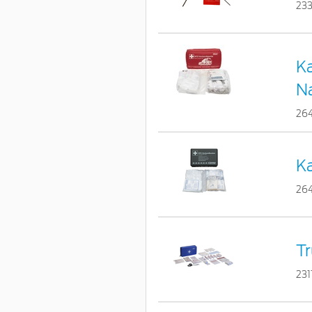
233
Ka
N
26
Ka
26
Tr
231