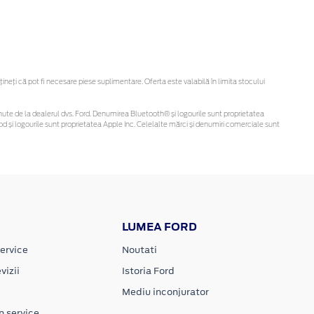
eți că pot fi necesare piese suplimentare. Oferta este valabilă în limita stocului
 obținute de la dealerul dvs. Ford. Denumirea Bluetooth® și logourile sunt proprietatea
d și logourile sunt proprietatea Apple Inc. Celelalte mărci și denumiri comerciale sunt
LUMEA FORD
ervice
Noutati
vizii
Istoria Ford
Mediu inconjurator
n service