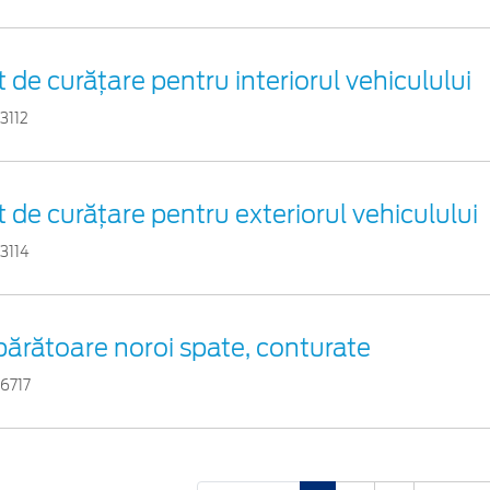
t de curățare pentru interiorul vehiculului
3112
t de curățare pentru exteriorul vehiculului
3114
ărătoare noroi spate, conturate
6717