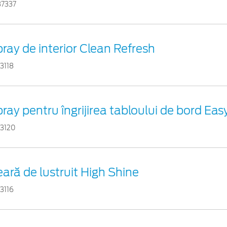
37337
ray de interior Clean Refresh
3118
ray pentru îngrijirea tabloului de bord Eas
53120
ară de lustruit High Shine
3116