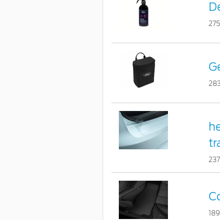
De
27
Ge
28
he
t
237
Co
18