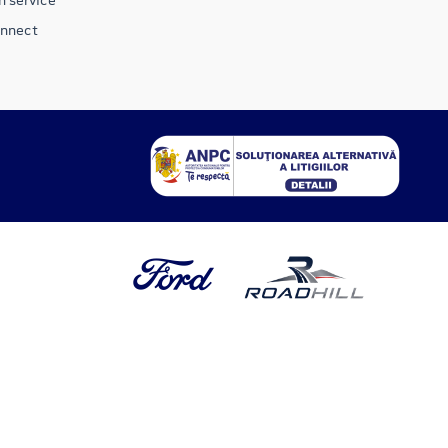
n service
onnect