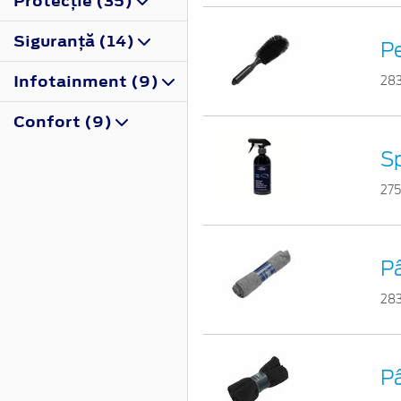
Protecţie (35)
Siguranţă (14)
Pe
Infotainment (9)
28
Confort (9)
Sp
27
Pâ
28
Pâ