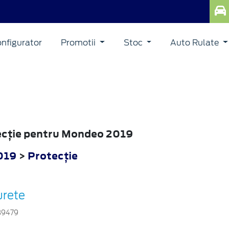
nfigurator
Promotii
Stoc
Auto Rulate
tecţie pentru Mondeo 2019
019
>
Protecţie
urete
39479