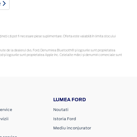
e
eți că pot fi necesare piese suplimentare. Oferta este valabilă în limita stocului
 obținute de la dealerul dvs. Ford. Denumirea Bluetooth® și logourile sunt proprietatea
d și logourile sunt proprietatea Apple Inc. Celelalte mărci și denumiri comerciale sunt
LUMEA FORD
ervice
Noutati
vizii
Istoria Ford
Mediu inconjurator