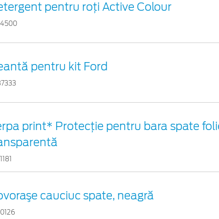
tergent pentru roți Active Colour
54500
antă pentru kit Ford
37333
rpa print* Protecţie pentru bara spate foli
ransparentă
1181
voraşe cauciuc spate, neagră
90126