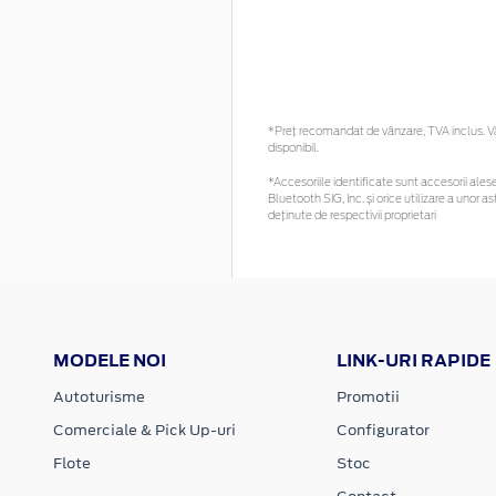
*Preţ recomandat de vânzare, TVA inclus. Vă 
disponibil.
*Accesoriile identificate sunt accesorii alese 
Bluetooth SIG, Inc. și orice utilizare a uno
deținute de respectivii proprietari
MODELE NOI
LINK-URI RAPIDE
Autoturisme
Promotii
Comerciale & Pick Up-uri
Configurator
Flote
Stoc