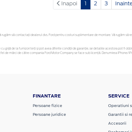
Inapoi
1
2
3
Inaint
rugăm să contactaţi dealerul dvs. Ford pentru costuri suplimentare de montare. Vă rugăm să rețin
cu grijă de la furnizori terți și pot avea diferite condiții de garanție, iar detaliile acestora pot fi
r astfel de mărci de către compania Ford Motor Company se face sub licență. Denumirea iPhone/iPo
FINANTARE
SERVICE
Persoane fizice
Operatiuni s
Persoane juridice
Garantii si re
Accesorii