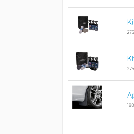
Ki
275
Ki
275
Ap
180