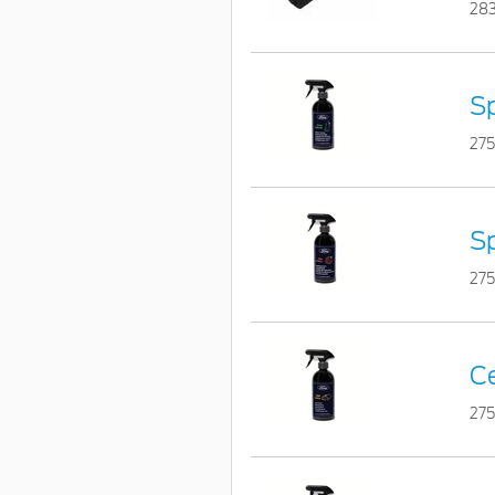
28
Sp
275
Sp
27
Ce
275