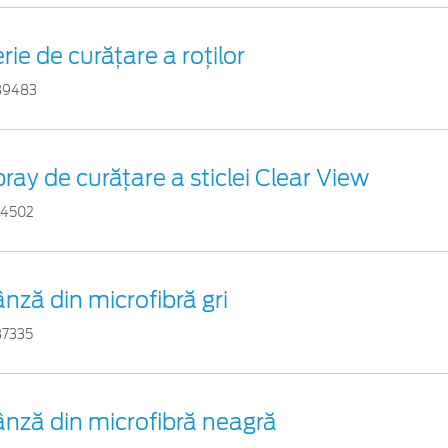
rie de curățare a roților
39483
ray de curățare a sticlei Clear View
54502
nză din microfibră gri
37335
nză din microfibră neagră