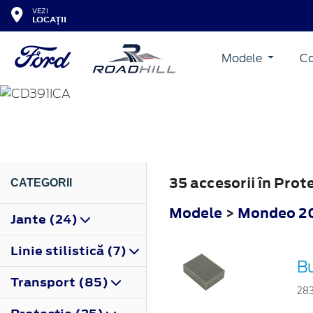
VEZI
LOCAȚII
Modele
Co
MONDEO
2019
35 accesorii în Pro
CATEGORII
Modele
>
Mondeo 2
Jante (24)
Linie stilistică (7)
B
Transport (85)
28