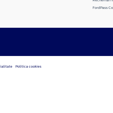
Rechemari i
FordPass C
ialitate
Politica cookies