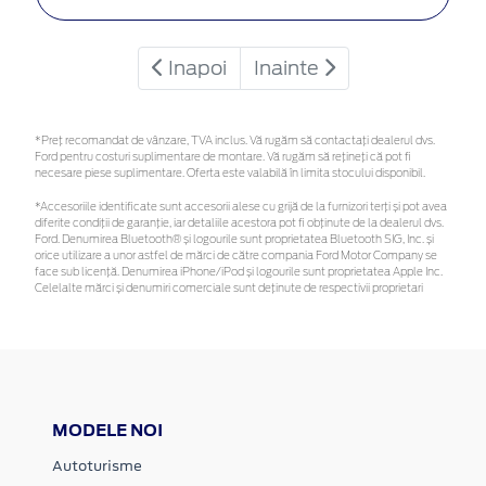
Inapoi
Inainte
*Preţ recomandat de vânzare, TVA inclus. Vă rugăm să contactaţi dealerul dvs.
Ford pentru costuri suplimentare de montare. Vă rugăm să rețineți că pot fi
necesare piese suplimentare. Oferta este valabilă în limita stocului disponibil.
*Accesoriile identificate sunt accesorii alese cu grijă de la furnizori terți și pot avea
diferite condiții de garanție, iar detaliile acestora pot fi obținute de la dealerul dvs.
Ford. Denumirea Bluetooth® și logourile sunt proprietatea Bluetooth SIG, Inc. și
orice utilizare a unor astfel de mărci de către compania Ford Motor Company se
face sub licență. Denumirea iPhone/iPod și logourile sunt proprietatea Apple Inc.
Celelalte mărci și denumiri comerciale sunt deținute de respectivii proprietari
MODELE NOI
Autoturisme