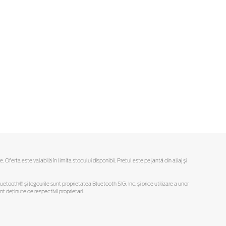
rta este valabilă în limita stocului disponibil. Preţul este pe jantă din aliaj şi
Bluetooth® și logourile sunt proprietatea Bluetooth SIG, Inc. și orice utilizare a unor
deținute de respectivii proprietari.