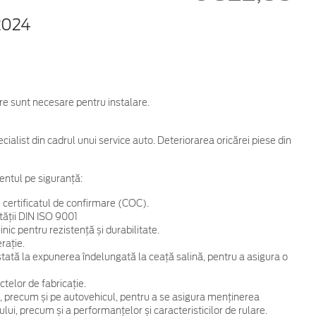
2024
are sunt necesare pentru instalare.
cialist din cadrul unui service auto. Deteriorarea oricărei piese din
entul pe siguranță:
 certificatul de confirmare (COC).
tății DIN ISO 9001
ic pentru rezistență și durabilitate.
rație.
 testată la expunerea îndelungată la ceață salină, pentru a asigura o
telor de fabricație.
, precum și pe autovehicul, pentru a se asigura menținerea
ului, precum și a performanțelor și caracteristicilor de rulare.