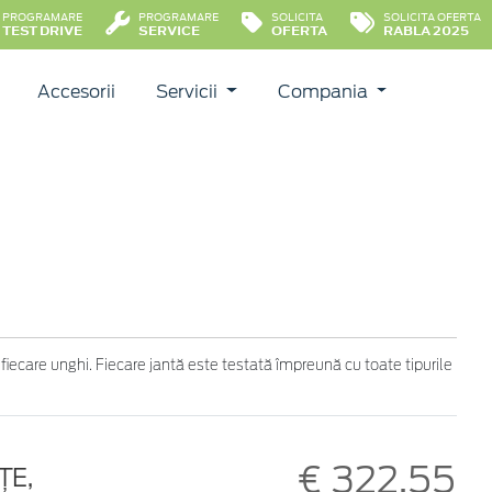
PROGRAMARE
PROGRAMARE
SOLICITA
SOLICITA OFERTA
TEST DRIVE
SERVICE
OFERTA
RABLA 2025
Accesorii
Servicii
Compania
 fiecare unghi. Fiecare jantă este testată împreună cu toate tipurile
€ 322,55
ŢE,