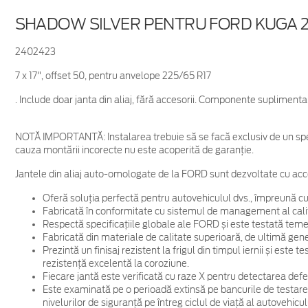
SHADOW SILVER PENTRU FORD KUGA 
2402423
7 x 17", offset 50, pentru anvelope 225/65 R17
. Include doar janta din aliaj, fără accesorii. Componente supliment
NOTĂ IMPORTANTĂ:
Instalarea trebuie să se facă exclusiv de un spe
cauza montării incorecte nu este acoperită de garanţie.
Jantele din aliaj auto-omologate de la FORD sunt dezvoltate cu acc
Oferă soluția perfectă pentru autovehiculul dvs., împreună cu
Fabricată în conformitate cu sistemul de management al cali
Respectă specificațiile globale ale FORD și este testată temein
Fabricată din materiale de calitate superioară, de ultimă gene
Prezintă un finisaj rezistent la frigul din timpul iernii și este
rezistență excelentă la coroziune.
Fiecare jantă este verificată cu raze X pentru detectarea defec
Este examinată pe o perioadă extinsă pe bancurile de testare
nivelurilor de siguranță pe întreg ciclul de viață al autovehicul