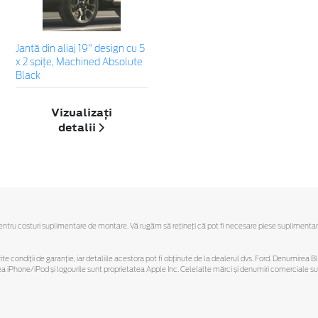
Jantă din aliaj 19" design cu 5
x 2 spițe, Machined Absolute
Black
Vizualizați
detalii
u costuri suplimentare de montare. Vă rugăm să reţineţi că pot fi necesare piese suplimentare. Ofe
ferite condiții de garanție, iar detaliile acestora pot fi obținute de la dealerul dvs. Ford. Denumirea 
hone/iPod și logourile sunt proprietatea Apple Inc. Celelalte mărci și denumiri comerciale sunt 