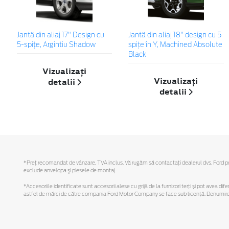
Jantă din aliaj 17" Design cu
Jantă din aliaj 18" design cu 5
5-spițe, Argintiu Shadow
spițe în Y, Machined Absolute
Black
Vizualizați
Vizualizați
detalii
detalii
*Preţ recomandat de vânzare, TVA inclus. Vă rugăm să contactaţi dealerul dvs. Ford pentr
exclude anvelopa şi piesele de montaj.
*Accesoriile identificate sunt accesorii alese cu grijă de la furnizori terți și pot avea di
astfel de mărci de către compania Ford Motor Company se face sub licență. Denumirea iP