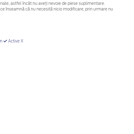
ginale, astfel încât nu aveți nevoie de piese suplimentare.
 ce înseamnă că nu necesită nicio modificare, prin urmare nu
um
Active X