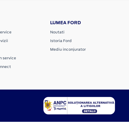
LUMEA FORD
ervice
Noutati
vizii
Istoria Ford
Mediu inconjurator
n service
onnect