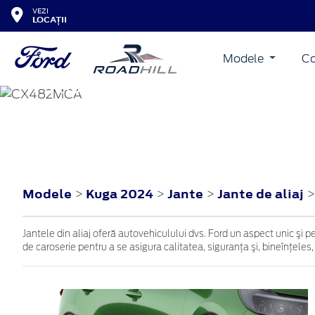
VEZI
LOCAȚII
Modele
Co
KUGA
2024
Modele
Kuga 2024
Jante
Jante de aliaj
>
>
>
Jantele din aliaj oferă autovehiculului dvs. Ford un aspect unic şi p
de caroserie pentru a se asigura calitatea, siguranţa şi, bineînţeles,