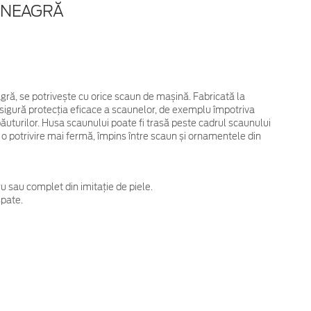
E NEAGRĂ
ră, se potrivește cu orice scaun de mașină. Fabricată la
 Asigură protecția eficace a scaunelor, de exemplu împotriva
băuturilor.
Husa scaunului poate fi trasă peste cadrul scaunului
 o potrivire mai fermă, împins între scaun și ornamentele din
u sau complet din imitație de piele.
spate.
e