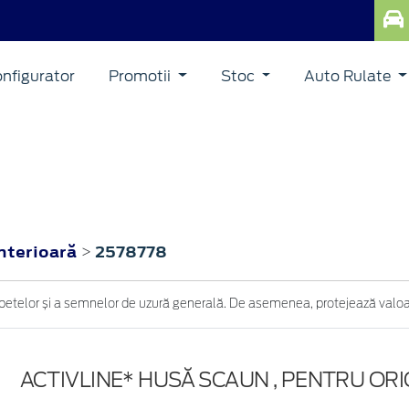
nfigurator
Promotii
Stoc
Auto Rulate
interioară
2578778
>
petelor și a semnelor de uzură generală. De asemenea, protejează valoar
ACTIVLINE* HUSĂ SCAUN , PENTRU OR