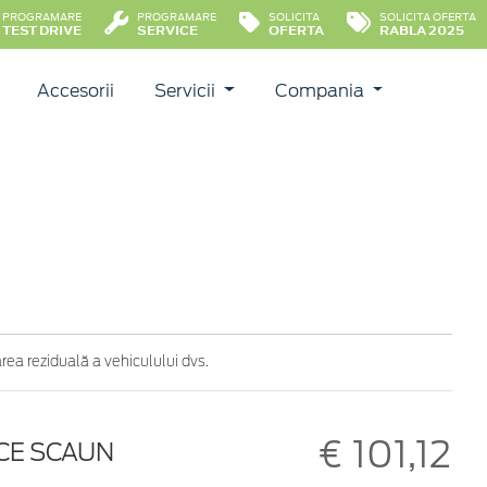
PROGRAMARE
PROGRAMARE
SOLICITA
SOLICITA OFERTA
TEST DRIVE
SERVICE
OFERTA
RABLA 2025
Accesorii
Servicii
Compania
ea reziduală a vehiculului dvs.
€ 101,12
ICE SCAUN