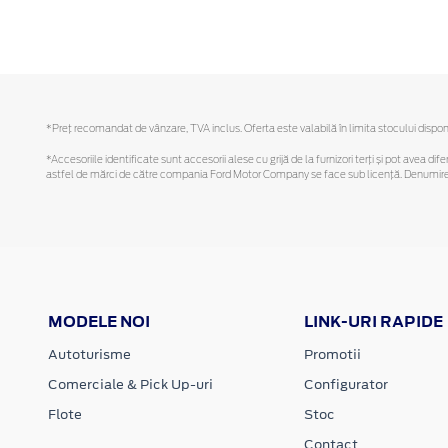
*Preţ recomandat de vânzare, TVA inclus. Oferta este valabilă în limita stocului disponi
*Accesoriile identificate sunt accesorii alese cu grijă de la furnizori terți și pot avea di
astfel de mărci de către compania Ford Motor Company se face sub licență. Denumirea iP
MODELE NOI
LINK-URI RAPIDE
Autoturisme
Promotii
Comerciale & Pick Up-uri
Configurator
Flote
Stoc
Contact