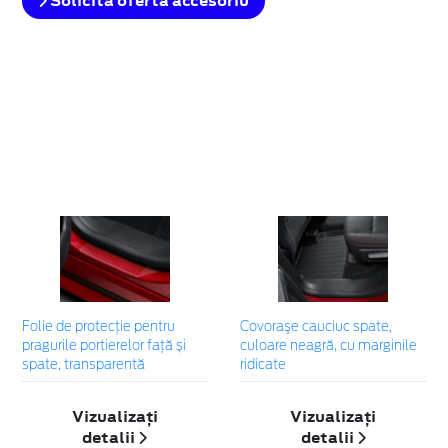
Solicita oferta accesoriu
Folie de protecție pentru
Covoraşe cauciuc spate,
pragurile portierelor față și
culoare neagră, cu marginile
spate, transparentă
ridicate
Vizualizați
Vizualizați
detalii
detalii