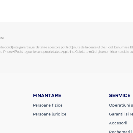
bil.
ferite condiții de garanție, iar detaliile acestora pot fi obținute de la dealerul dvs. Ford. Denumirea 
hone/iPod și logourile sunt proprietatea Apple Inc. Celelalte mărci și denumiri comerciale sunt 
FINANTARE
SERVICE
Persoane fizice
Operatiuni s
Persoane juridice
Garantii si re
Accesorii
Rechemari i