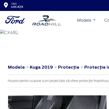
VEZI
LOCAȚII
Modele
Co
KUGA
2019
Modele
Kuga 2019
Protecţie
Protecţie 
>
>
>
Husele pentru scaune sunt proiectate să ofere protecție împotriva 