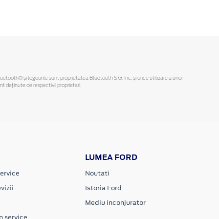
Bluetooth® și logourile sunt proprietatea Bluetooth SIG, Inc. și orice utilizare a unor
deținute de respectivii proprietari.
LUMEA FORD
ervice
Noutati
vizii
Istoria Ford
Mediu inconjurator
n service