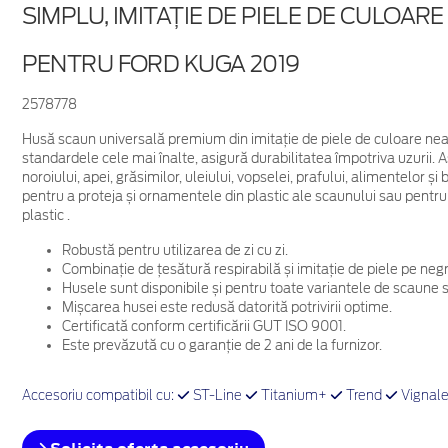
SIMPLU, IMITAȚIE DE PIELE DE CULOAR
PENTRU FORD KUGA 2019
2578778
Husă scaun universală premium din imitație de piele de culoare neag
standardele cele mai înalte, asigură durabilitatea împotriva uzurii.
noroiului, apei, grăsimilor, uleiului, vopselei, prafului, alimentelor și 
pentru a proteja și ornamentele din plastic ale scaunului sau
p
entru
plastic
.
Robustă pentru utilizarea de zi cu zi.
Combinație de țesătură respirabilă și imitație de piele pe negr
Husele sunt disponibile și pentru toate variantele de scaune 
Mișcarea husei este redusă datorită potrivirii optime.
Certificată conform certificării GUT ISO 9001.
Este prevăzută cu o garanție de 2 ani de la furnizor.
Accesoriu compatibil cu:
ST-Line
Titanium+
Trend
Vignal