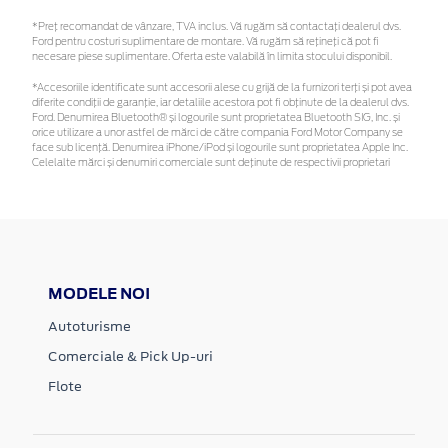
*Preţ recomandat de vânzare, TVA inclus. Vă rugăm să contactaţi dealerul dvs.
Ford pentru costuri suplimentare de montare. Vă rugăm să rețineți că pot fi
necesare piese suplimentare. Oferta este valabilă în limita stocului disponibil.
*Accesoriile identificate sunt accesorii alese cu grijă de la furnizori terți și pot avea
diferite condiții de garanție, iar detaliile acestora pot fi obținute de la dealerul dvs.
Ford. Denumirea Bluetooth® și logourile sunt proprietatea Bluetooth SIG, Inc. și
orice utilizare a unor astfel de mărci de către compania Ford Motor Company se
face sub licență. Denumirea iPhone/iPod și logourile sunt proprietatea Apple Inc.
Celelalte mărci și denumiri comerciale sunt deținute de respectivii proprietari
MODELE NOI
Autoturisme
Comerciale & Pick Up-uri
Flote