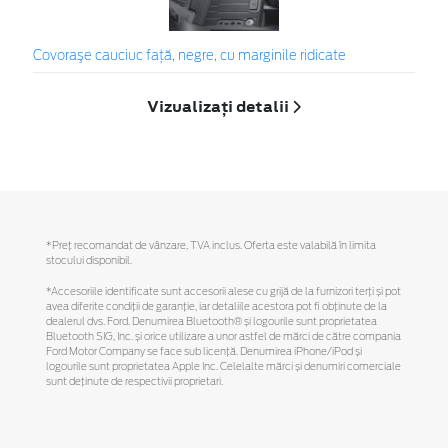
Covoraşe cauciuc față, negre, cu marginile ridicate
Vizualizați detalii
*Preţ recomandat de vânzare, TVA inclus. Oferta este valabilă în limita
stocului disponibil.
*Accesoriile identificate sunt accesorii alese cu grijă de la furnizori terți și pot
avea diferite condiții de garanție, iar detaliile acestora pot fi obținute de la
dealerul dvs. Ford. Denumirea Bluetooth® și logourile sunt proprietatea
Bluetooth SIG, Inc. și orice utilizare a unor astfel de mărci de către compania
Ford Motor Company se face sub licență. Denumirea iPhone/iPod și
logourile sunt proprietatea Apple Inc. Celelalte mărci și denumiri comerciale
sunt deținute de respectivii proprietari.