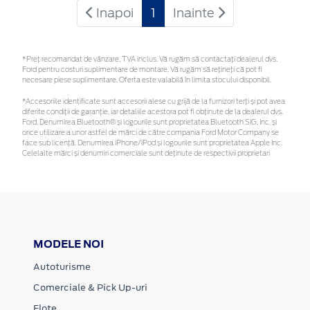
Inapoi
1
Inainte
*Preţ recomandat de vânzare, TVA inclus. Vă rugăm să contactaţi dealerul dvs.
Ford pentru costuri suplimentare de montare. Vă rugăm să rețineți că pot fi
necesare piese suplimentare. Oferta este valabilă în limita stocului disponibil.
*Accesoriile identificate sunt accesorii alese cu grijă de la furnizori terți și pot avea
diferite condiții de garanție, iar detaliile acestora pot fi obținute de la dealerul dvs.
Ford. Denumirea Bluetooth® și logourile sunt proprietatea Bluetooth SIG, Inc. și
orice utilizare a unor astfel de mărci de către compania Ford Motor Company se
face sub licență. Denumirea iPhone/iPod și logourile sunt proprietatea Apple Inc.
Celelalte mărci și denumiri comerciale sunt deținute de respectivii proprietari
MODELE NOI
Autoturisme
Comerciale & Pick Up-uri
Flote