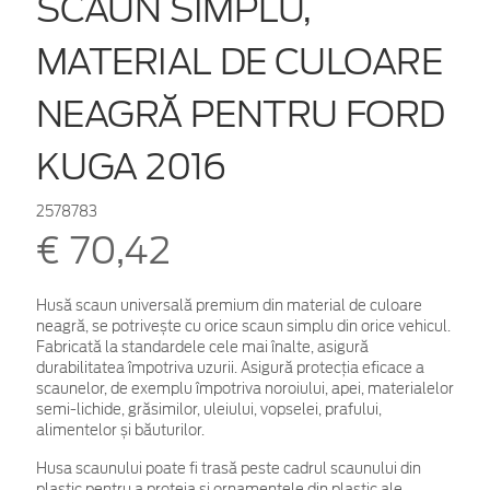
SCAUN SIMPLU,
MATERIAL DE CULOARE
NEAGRĂ PENTRU FORD
KUGA 2016
2578783
€ 70,42
Husă scaun universală premium din material de culoare
neagră, se potrivește cu orice scaun simplu din orice vehicul.
Fabricată la standardele cele mai înalte, asigură
durabilitatea împotriva uzurii. Asigură protecția eficace a
scaunelor, de exemplu împotriva noroiului, apei, materialelor
semi-lichide, grăsimilor, uleiului, vopselei, prafului,
alimentelor și băuturilor.
Husa scaunului poate fi trasă peste cadrul scaunului din
plastic pentru a proteja și ornamentele din plastic ale