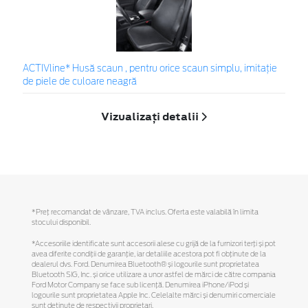
ACTIVline* Husă scaun , pentru orice scaun simplu, imitație
de piele de culoare neagră
Vizualizați detalii
*Preţ recomandat de vânzare, TVA inclus. Oferta este valabilă în limita
stocului disponibil.
*Accesoriile identificate sunt accesorii alese cu grijă de la furnizori terți și pot
avea diferite condiții de garanție, iar detaliile acestora pot fi obținute de la
dealerul dvs. Ford. Denumirea Bluetooth® și logourile sunt proprietatea
Bluetooth SIG, Inc. și orice utilizare a unor astfel de mărci de către compania
Ford Motor Company se face sub licență. Denumirea iPhone/iPod și
logourile sunt proprietatea Apple Inc. Celelalte mărci și denumiri comerciale
sunt deținute de respectivii proprietari.