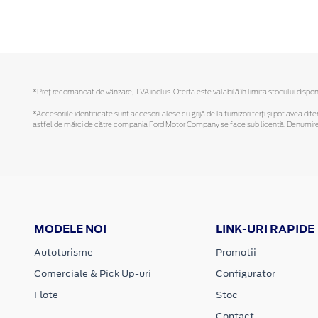
*Preţ recomandat de vânzare, TVA inclus. Oferta este valabilă în limita stocului disponi
*Accesoriile identificate sunt accesorii alese cu grijă de la furnizori terți și pot avea di
astfel de mărci de către compania Ford Motor Company se face sub licență. Denumirea iP
MODELE NOI
LINK-URI RAPIDE
Autoturisme
Promotii
Comerciale & Pick Up-uri
Configurator
Flote
Stoc
Contact