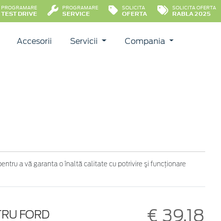
PROGRAMARE
PROGRAMARE
SOLICITA
SOLICITA OFERTA
TEST DRIVE
SERVICE
OFERTA
RABLA 2025
Accesorii
Servicii
Compania
tru a vă garanta o înaltă calitate cu potrivire şi funcţionare
€ 39,18
TRU FORD