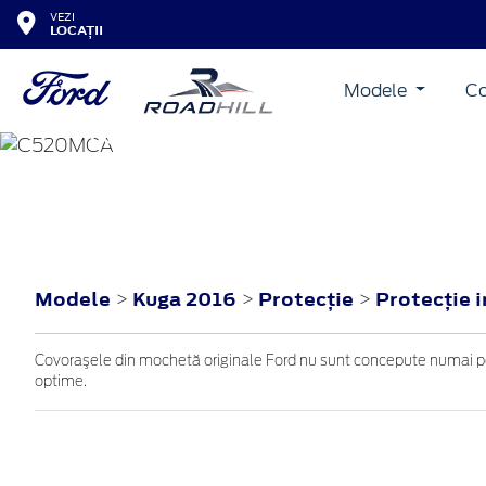
VEZI
LOCAȚII
Modele
Co
KUGA
2016
Modele
Kuga 2016
Protecţie
Protecţie 
>
>
>
Covoraşele din mochetă originale Ford nu sunt concepute numai pentru
optime.