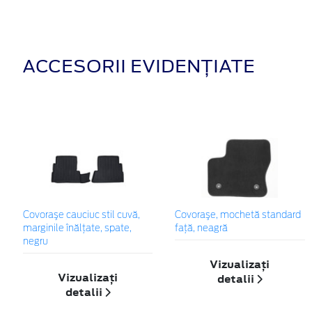
ACCESORII EVIDENȚIATE
Covoraşe cauciuc stil cuvă,
Covoraşe, mochetă standard
marginile înălțate, spate,
faţă, neagră
negru
Vizualizați
Vizualizați
detalii
detalii