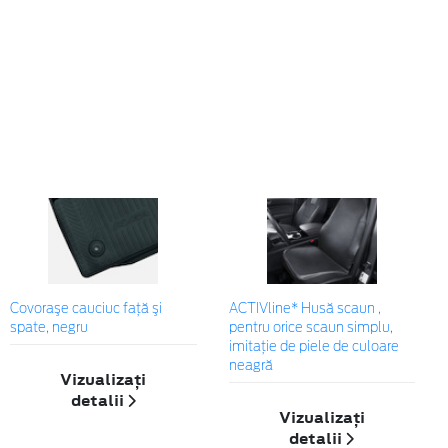
Covoraşe cauciuc faţă şi
ACTIVline* Husă scaun ,
spate, negru
pentru orice scaun simplu,
imitație de piele de culoare
neagră
Vizualizați
detalii
Vizualizați
detalii