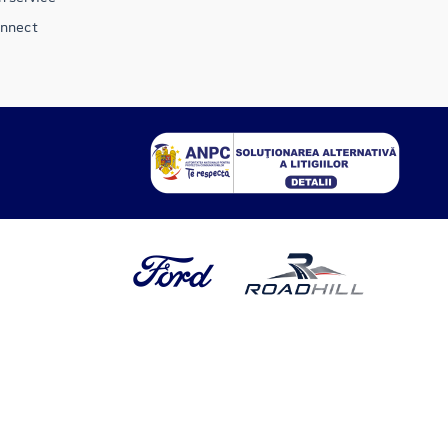
onnect