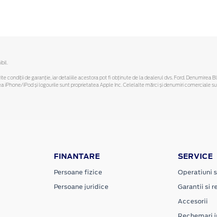
bil.
ferite condiții de garanție, iar detaliile acestora pot fi obținute de la dealerul dvs. Ford. Denumirea 
hone/iPod și logourile sunt proprietatea Apple Inc. Celelalte mărci și denumiri comerciale sunt 
FINANTARE
SERVICE
Persoane fizice
Operatiuni s
Persoane juridice
Garantii si re
Accesorii
Rechemari i