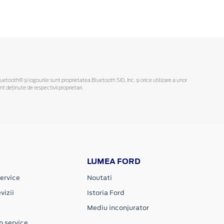
Bluetooth® și logourile sunt proprietatea Bluetooth SIG, Inc. și orice utilizare a unor
deținute de respectivii proprietari.
LUMEA FORD
ervice
Noutati
vizii
Istoria Ford
Mediu inconjurator
n service