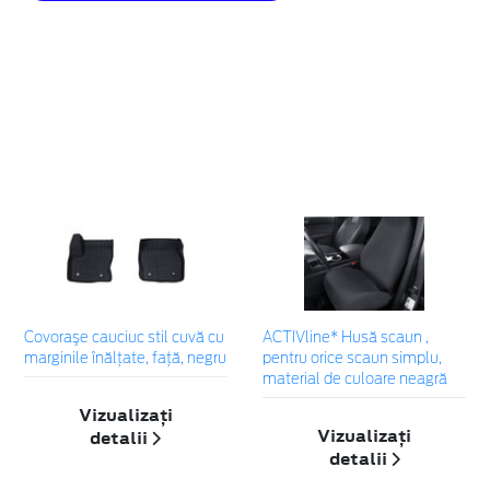
Covoraşe cauciuc stil cuvă cu
ACTIVline* Husă scaun ,
marginile înălțate, față, negru
pentru orice scaun simplu,
material de culoare neagră
Vizualizați
Vizualizați
detalii
detalii