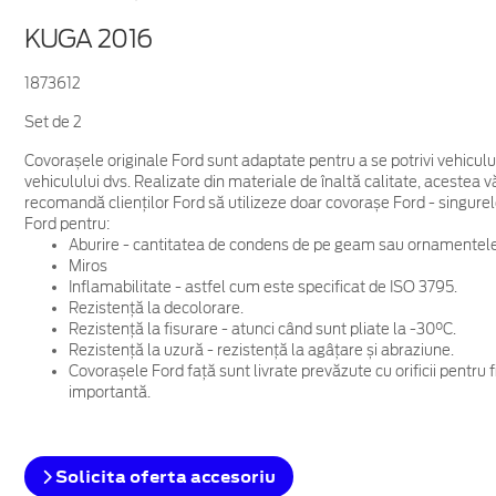
KUGA 2016
1873612
Set de 2
Covorașele originale Ford sunt adaptate pentru a se potrivi vehiculu
vehiculului dvs. Realizate din materiale de înaltă calitate, acestea vă 
recomandă clienților Ford să utilizeze doar covorașe Ford - singurel
Ford pentru:
Aburire - cantitatea de condens de pe geam sau ornamentele 
Miros
Inflamabilitate - astfel cum este specificat de ISO 3795.
Rezistență la decolorare.
Rezistență la fisurare - atunci când sunt pliate la -30°C.
Rezistență la uzură - rezistență la agâțare și abraziune.
Covorașele Ford față sunt livrate prevăzute cu orificii pentru 
importantă.
Solicita oferta accesoriu