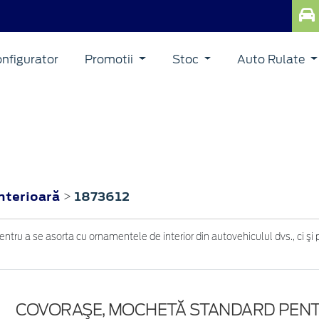
nfigurator
Promotii
Stoc
Auto Rulate
interioară
1873612
>
 a se asorta cu ornamentele de interior din autovehiculul dvs., ci şi pen
COVORAŞE, MOCHETĂ STANDARD PEN