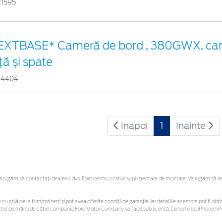
21595
EXTBASE* Cameră de bord , 380GWX, ca
ță și spate
34404
Inapoi
1
Inainte
rugăm să contactaţi dealerul dvs. Ford pentru costuri suplimentare de montare. Vă rugăm să rețin
cu grijă de la furnizori terți și pot avea diferite condiții de garanție, iar detaliile acestora pot fi
r astfel de mărci de către compania Ford Motor Company se face sub licență. Denumirea iPhone/iPo