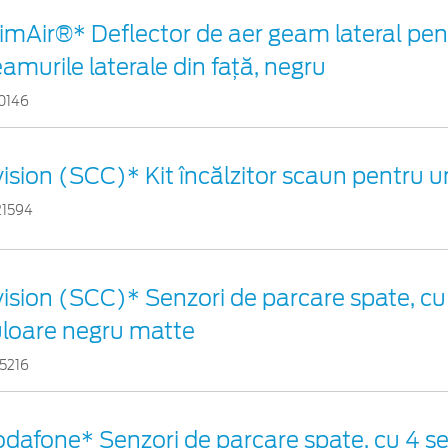
imAir®* Deflector de aer geam lateral pen
amurile laterale din faţă, negru
0146
ision (SCC)* Kit încălzitor scaun pentru 
21594
ision (SCC)* Senzori de parcare spate, cu
uloare negru matte
5216
dafone* Senzori de parcare spate, cu 4 se