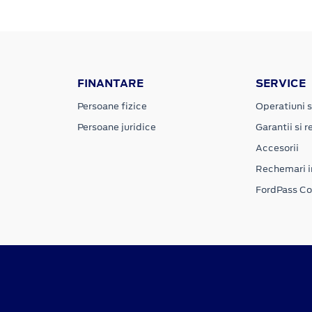
FINANTARE
SERVICE
Persoane fizice
Operatiuni s
Persoane juridice
Garantii si re
Accesorii
Rechemari i
FordPass C