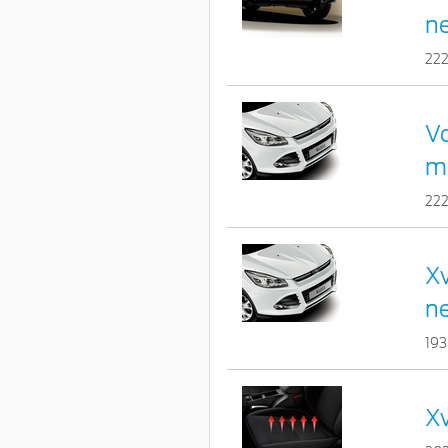
n
22
Vo
m
22
Xv
n
193
Xv