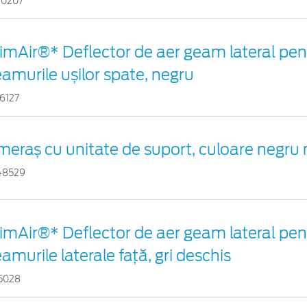
20207
imAir®* Deflector de aer geam lateral pen
amurile ușilor spate, negru
6127
eraș cu unitate de suport, culoare negru
48529
imAir®* Deflector de aer geam lateral pen
amurile laterale faţă, gri deschis
15028