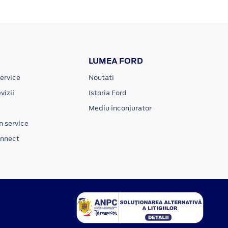
LUMEA FORD
ervice
Noutati
vizii
Istoria Ford
Mediu inconjurator
n service
onnect