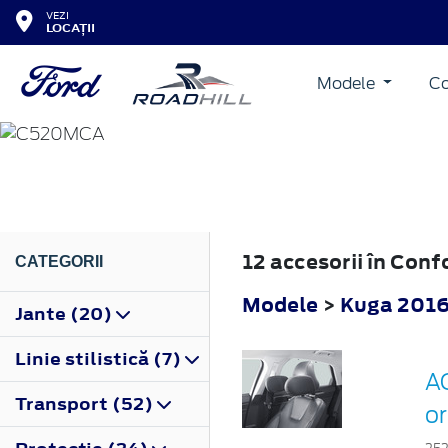
VEZI
LOCAȚII
Modele
Co
KUGA
2016
12 accesorii în Con
CATEGORII
Modele
>
Kuga 201
Jante (20)
Linie stilistică (7)
AC
Transport (52)
or