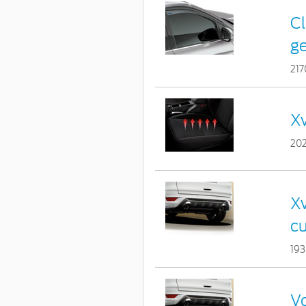
Cl
ge
217
Xv
20
Xv
c
193
Vo