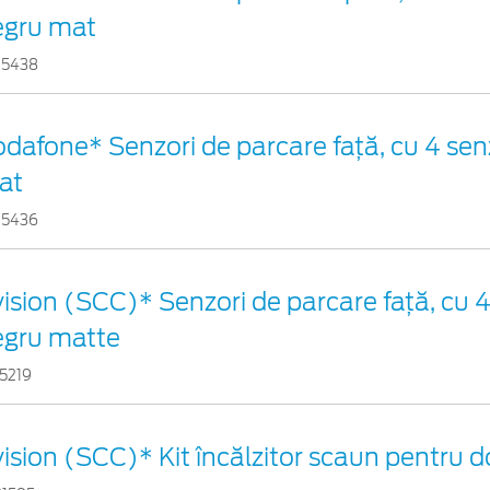
egru mat
25438
dafone* Senzori de parcare față, cu 4 senz
at
25436
ision (SCC)* Senzori de parcare faţă, cu 4
egru matte
5219
ision (SCC)* Kit încălzitor scaun pentru 