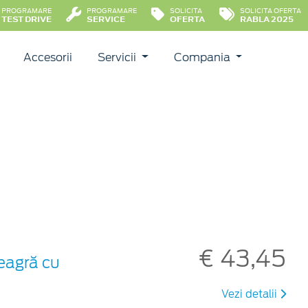
PROGRAMARE
PROGRAMARE
SOLICITA
SOLICITA OFERTA
TEST DRIVE
SERVICE
OFERTA
RABLA 2025
Accesorii
Servicii
Compania
€ 43,45
neagră cu
Vezi detalii