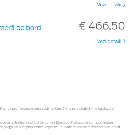
Vezi detalii
€ 466,50
meră de bord
Vezi detalii
eți că pot fi necesare piese suplimentare. Oferta este valabilă în limita stocului
 obținute de la dealerul dvs. Ford. Denumirea Bluetooth® și logourile sunt proprietatea
d și logourile sunt proprietatea Apple Inc. Celelalte mărci și denumiri comerciale sunt