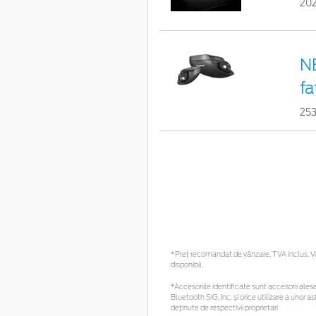
20
N
fa
25
*Preţ recomandat de vânzare, TVA inclus. Vă 
disponibil.
*Accesoriile identificate sunt accesorii alese 
Bluetooth SIG, Inc. și orice utilizare a uno
deținute de respectivii proprietari