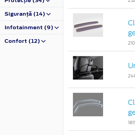
Protecţie (34)
25
Siguranţă (14)
Cl
Infotainment (9)
ge
Confort (12)
210
Um
24
Cl
ge
18