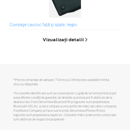
Covoraşe cauciuc faţă şi spate, negru
Vizualizați detalii
*Preţ recomandat de vânzare, TVA inclus. Oferta este valabilă în limita
stocului disponibil.
*Accesoriile identificate sunt accesorii alese cu grijă de la furnizori terți și pot
avea diferite condiții de garanție, iar detaliile acestora pot fi obținute de la
dealerul dvs. Ford. Denumirea Bluetooth® și logourile sunt proprietatea
Bluetooth SIG, Inc. și orice utilizare a unor astfel de mărci de către compania
Ford Motor Company se face sub licență. Denumirea iPhone/iPod și
logourile sunt proprietatea Apple Inc. Celelalte mărci și denumiri comerciale
sunt deținute de respectivii proprietari.