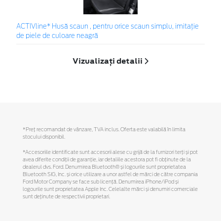
ACTIVline* Husă scaun , pentru orice scaun simplu, imitație
de piele de culoare neagră
Vizualizați detalii
*Preţ recomandat de vânzare, TVA inclus. Oferta este valabilă în limita
stocului disponibil.
*Accesoriile identificate sunt accesorii alese cu grijă de la furnizori terți și pot
avea diferite condiții de garanție, iar detaliile acestora pot fi obținute de la
dealerul dvs. Ford. Denumirea Bluetooth® și logourile sunt proprietatea
Bluetooth SIG, Inc. și orice utilizare a unor astfel de mărci de către compania
Ford Motor Company se face sub licență. Denumirea iPhone/iPod și
logourile sunt proprietatea Apple Inc. Celelalte mărci și denumiri comerciale
sunt deținute de respectivii proprietari.