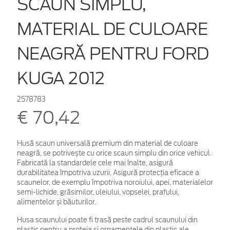
SCAUN SIMPLU,
MATERIAL DE CULOARE
NEAGRĂ PENTRU FORD
KUGA 2012
2578783
€ 70,42
Husă scaun universală premium din material de culoare
neagră, se potrivește cu orice scaun simplu din orice vehicul.
Fabricată la standardele cele mai înalte, asigură
durabilitatea împotriva uzurii. Asigură protecția eficace a
scaunelor, de exemplu împotriva noroiului, apei, materialelor
semi-lichide, grăsimilor, uleiului, vopselei, prafului,
alimentelor și băuturilor.
Husa scaunului poate fi trasă peste cadrul scaunului din
plastic pentru a proteja și ornamentele din plastic ale