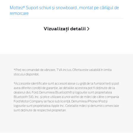
Mottez* Suport schiuri și snowboard , montat pe cârligul de
remorcare
Vizualizați detalii
*Preţ recomandat de vânzare, TVA inclus. Oferta este valabilă în limita
stocului disponibil.
*Accesoriile identificate sunt accesorii alese cu grijă de la furnizori terți și pot
avea diferite condiții de garanție, iar detaliile acestora pot fi obținute de la
dealerul dvs. Ford. Denumirea Bluetooth® și logourile sunt proprietatea
Bluetooth SIG, Inc. și orice utilizare a unor astfel de mărci de către compania
Ford Motor Company se face sub licență. Denumirea iPhone/iPod și
logourile sunt proprietatea Apple Inc. Celelalte mărci și denumiri comerciale
sunt deținute de respectivii proprietari.