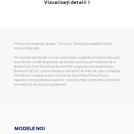
Vizualizați detalii
*Preţ recomandat de vânzare, TVA inclus. Oferta este valabilă în limita
stocului disponibil.
*Accesoriile identificate sunt accesorii alese cu grijă de la furnizori terți și pot
avea diferite condiții de garanție, iar detaliile acestora pot fi obținute de la
dealerul dvs. Ford. Denumirea Bluetooth® și logourile sunt proprietatea
Bluetooth SIG, Inc. și orice utilizare a unor astfel de mărci de către compania
Ford Motor Company se face sub licență. Denumirea iPhone/iPod și
logourile sunt proprietatea Apple Inc. Celelalte mărci și denumiri comerciale
sunt deținute de respectivii proprietari.
MODELE NOI